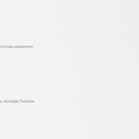
nie była utrapieniem.
e, okradając Polaków.