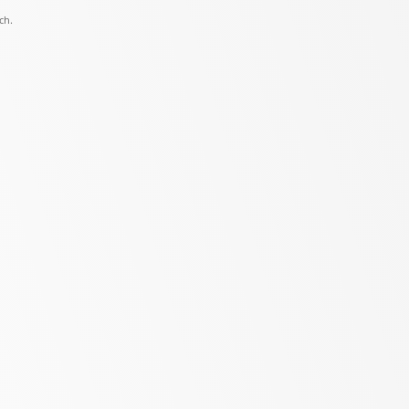
ch.
.