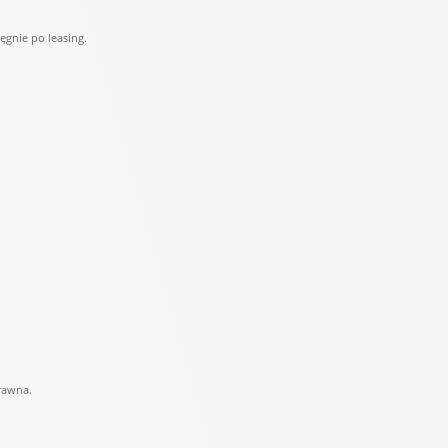
ęgnie po leasing.
prawna.