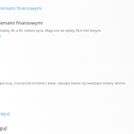
blemami finansowymi
ędzy 36. a 65. rokiem życia. Mają one do spłaty 34,6 mld złotych.
e
iące oczy, notoryczne kichanie i katar, męczący kaszel czy swędzące zmiany skórne.
guj!