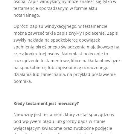
osoba. Zapis windykacyjny może znaleźć się tylko w
testamencie sporządzanym w formie aktu
notarialnego.
Oprócz zapisu windykacyjnego, w testamencie
można zawrzeć także zapis zwykły i polecenie. Zapis
zwykły nakłada na spadkobiercę obowiązek
spełnienia określonego świadczenia majątkowego na
rzecz konkretnej osoby. Natomiast polecenie to
rozrządzenie testamentowe, które nakłada obowiązek
na spadkobiercę lub zapisobiorcę oznaczonego
działania lub zaniechania, na przykład postawienie
pomnika.
Kiedy testament jest nieważny?
Nieważny jest testament, który został sporządzony
pod wpływem błędu lub groźby bądź w stanie
wyłączającym świadome oraz swobodne podjęcie