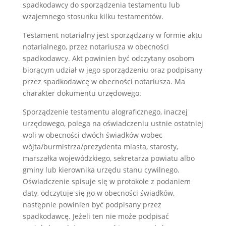
spadkodawcy do sporządzenia testamentu lub
wzajemnego stosunku kilku testamentów.
Testament notarialny jest sporządzany w formie aktu
notarialnego, przez notariusza w obecności
spadkodawcy. Akt powinien być odczytany osobom
biorącym udział w jego sporządzeniu oraz podpisany
przez spadkodawcę w obecności notariusza. Ma
charakter dokumentu urzędowego.
Sporządzenie testamentu alograficznego, inaczej
urzędowego, polega na oświadczeniu ustnie ostatniej
woli w obecności dwóch świadków wobec
wójta/burmistrza/prezydenta miasta, starosty,
marszałka wojewódzkiego, sekretarza powiatu albo
gminy lub kierownika urzędu stanu cywilnego.
Oświadczenie spisuje się w protokole z podaniem
daty, odczytuje się go w obecności świadków,
następnie powinien być podpisany przez
spadkodawcę. Jeżeli ten nie może podpisać