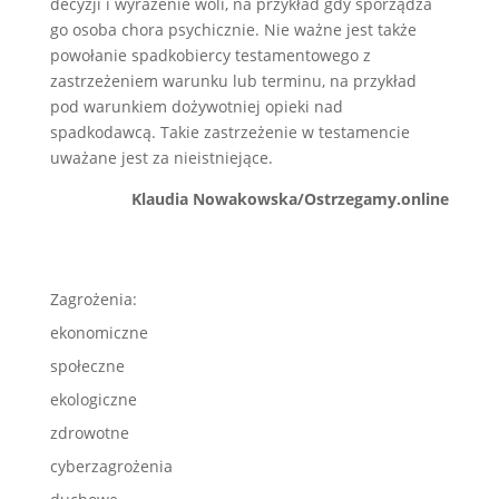
decyzji i wyrażenie woli, na przykład gdy sporządza
go osoba chora psychicznie. Nie ważne jest także
powołanie spadkobiercy testamentowego z
zastrzeżeniem warunku lub terminu, na przykład
pod warunkiem dożywotniej opieki nad
spadkodawcą. Takie zastrzeżenie w testamencie
uważane jest za nieistniejące.
Klaudia Nowakowska/Ostrzegamy.online
Zagrożenia:
ekonomiczne
społeczne
ekologiczne
zdrowotne
cyberzagrożenia