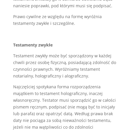
naniesie poprawki, pod którymi musi się podpisać.
Prawo cywilne ze względu na formę wyróżnia
testamenty zwykłe i szczególne.
Testamenty zwykłe
Testament zwykły może być sporządzony w każdej
chwili przez osobę fizyczną, posiadającą zdolność do
czynności prawnych. Wyróżniamy testament
notarialny, holograficzny i alograficzny.
Najczęściej spotykana forma rozporządzenia
majątkiem to testament holograficzny, inaczej
własnoręczny. Testator musi sporządzić go w całości
pismem ręcznym, podpisać (nie mogą być to inicjały
lub parafa) oraz opatrzyć datą. Według prawa brak
daty nie pociąga za sobą nieważności testamentu,
jeżeli nie ma wątpliwości co do zdolności