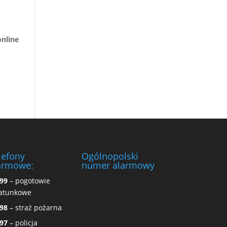
nline
lefony
Ogólnopolski
armowe:
numer alarmowy
99
– pogotowie
atunkowe
98
– straż pożarna
97
– policja