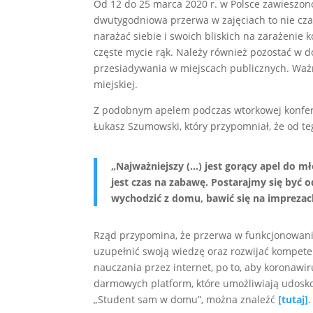
Od 12 do 25 marca 2020 r. w Polsce zawieszono
dwutygodniowa przerwa w zajęciach to nie czas 
narażać siebie i swoich bliskich na zarażenie 
częste mycie rąk. Należy również pozostać w 
przesiadywania w miejscach publicznych. Ważn
miejskiej.
Z podobnym apelem podczas wtorkowej konferenc
Łukasz Szumowski, który przypomniał, że od te
„Najważniejszy (…) jest gorący apel do mło
jest czas na zabawę. Postarajmy się być o
wychodzić z domu, bawić się na imprezach,
Rząd przypomina, że przerwa w funkcjonowani
uzupełnić swoją wiedzę oraz rozwijać kompete
nauczania przez internet, po to, aby koronawir
darmowych platform, które umożliwiają udosko
„Student sam w domu”, można znaleźć
[tutaj]
.