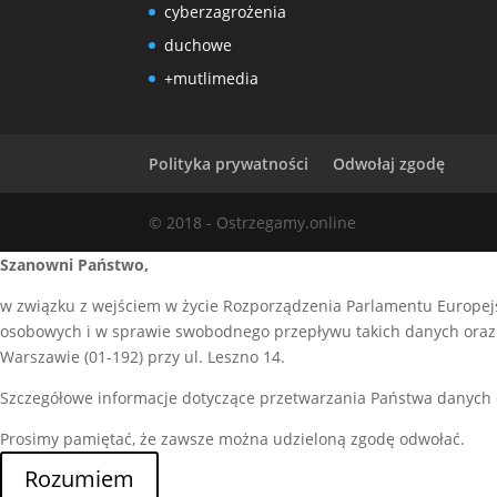
cyberzagrożenia
duchowe
+mutlimedia
Polityka prywatności
Odwołaj zgodę
© 2018 - Ostrzegamy.online
Szanowni Państwo,
w związku z wejściem w życie Rozporządzenia Parlamentu Europejs
osobowych i w sprawie swobodnego przepływu takich danych oraz 
Warszawie (01-192) przy ul. Leszno 14.
Szczegółowe informacje dotyczące przetwarzania Państwa danych
Prosimy pamiętać, że zawsze można udzieloną zgodę odwołać.
Rozumiem