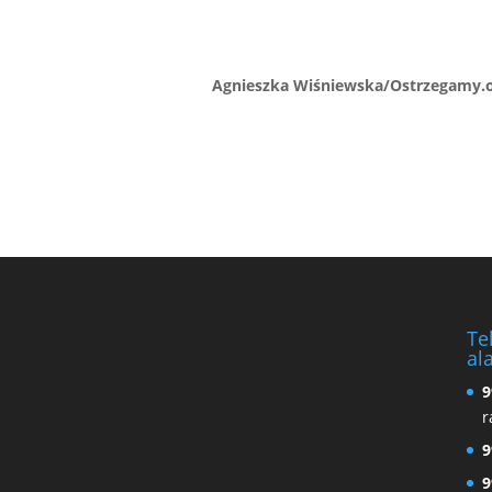
Agnieszka Wiśniewska/Ostrzegamy.o
Te
al
9
r
9
9