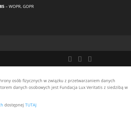
85
– WOPR, GOPR
ochrony osób fizycznych w związku z przetwarzaniem danych
orem danych osobowych jest Fundacja Lux Veritatis z siedzibą w
ch
dostępnej
TUTAJ