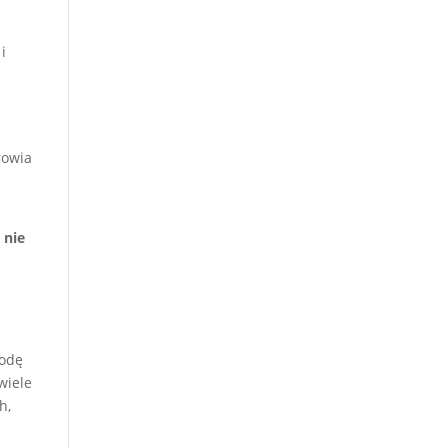
i
rowia
 nie
.
todę
wiele
h,