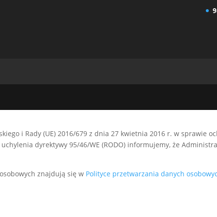
9
kiego i Rady (UE) 2016/679 z dnia 27 kwietnia 2016 r. w sprawie 
uchylenia dyrektywy 95/46/WE (RODO) informujemy, że Administrat
 osobowych znajdują się w
Polityce przetwarzania danych osobowy