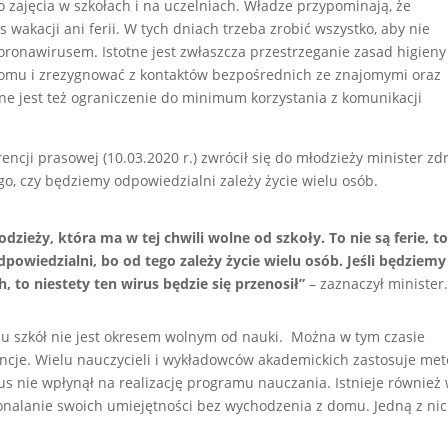
 zajęcia w szkołach i na uczelniach. Władze przypominają, że
wakacji ani ferii. W tych dniach trzeba zrobić wszystko, aby nie
koronawirusem. Istotne jest zwłaszcza przestrzeganie zasad higieny 
domu i zrezygnować z kontaktów bezpośrednich ze znajomymi oraz
e jest też ograniczenie do minimum korzystania z komunikacji
ji prasowej (10.03.2020 r.) zwrócił się do młodzieży minister zd
go, czy będziemy odpowiedzialni zależy życie wielu osób.
dzieży, która ma w tej chwili wolne od szkoły. To nie są ferie, to
dpowiedzialni, bo od tego zależy życie wielu osób. Jeśli będziemy
 to niestety ten wirus będzie się przenosił”
– zaznaczył minister
u szkół nie jest okresem wolnym od nauki. Można w tym czasie
ncje. Wielu nauczycieli i wykładowców akademickich zastosuje me
us nie wpłynął na realizację programu nauczania. Istnieje również 
nalanie swoich umiejętności bez wychodzenia z domu. Jedną z nic