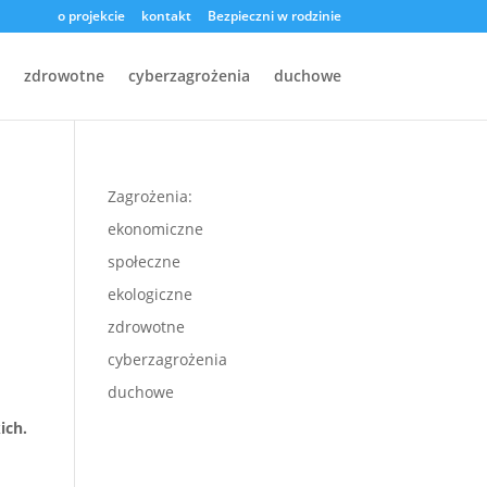
o projekcie
kontakt
Bezpieczni w rodzinie
zdrowotne
cyberzagrożenia
duchowe
Zagrożenia:
ekonomiczne
społeczne
ekologiczne
zdrowotne
cyberzagrożenia
duchowe
ich.