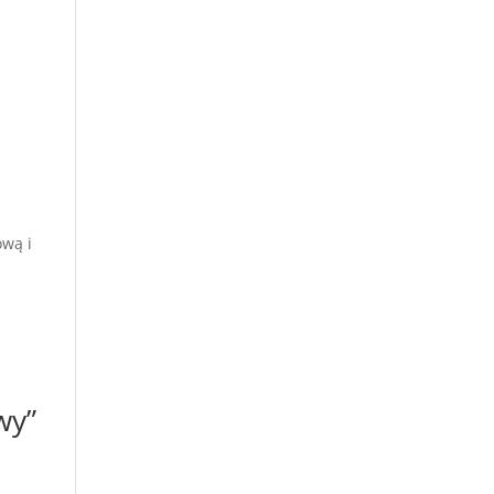
ową i
wy”