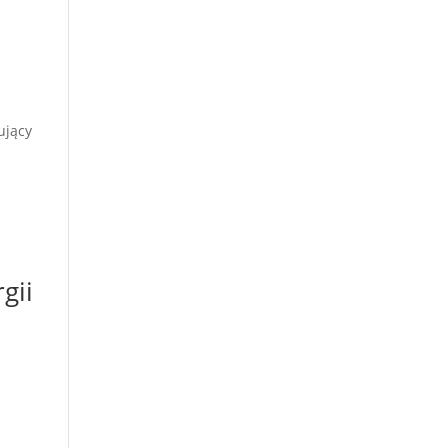
ujący
gii