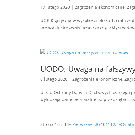
17 lutego 2020
|
Zagrożenia ekonomiczne
,
Zag
UOKiK grzywną w wysokości blisko 1,5 mln złot
pokazach stosowały nieuczciwe praktyki wob
UODO: Uwaga na fałszywy
6 lutego 2020
|
Zagrożenia ekonomiczne
,
Zagr
Urząd Ochrony Danych Osobowych ostrzega prze
wyłudzają dane personalne od przedsiębiorcó
Strona 10 z 14
« Pierwsza
«
...
8
9
10
11
12
...
»
Ostatn