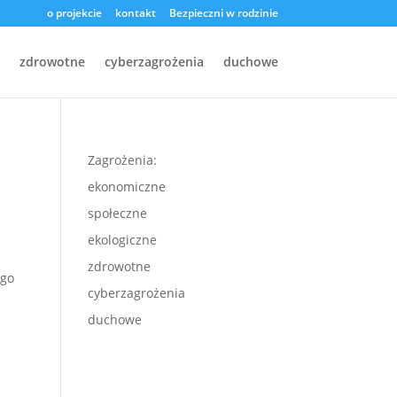
o projekcie
kontakt
Bezpieczni w rodzinie
zdrowotne
cyberzagrożenia
duchowe
Zagrożenia:
ekonomiczne
społeczne
ekologiczne
zdrowotne
ego
cyberzagrożenia
duchowe