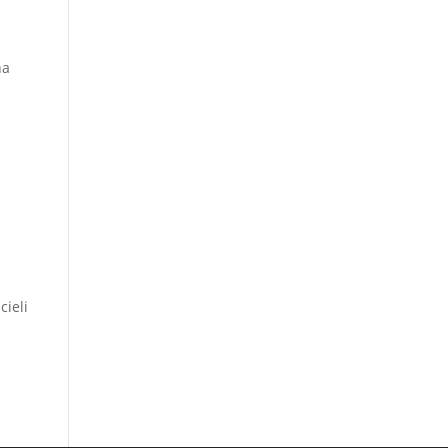
na
cieli