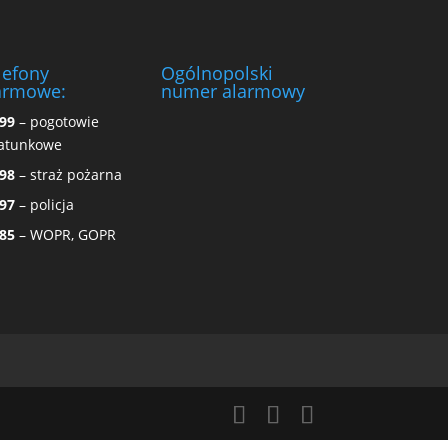
lefony
Ogólnopolski
armowe:
numer alarmowy
99
– pogotowie
atunkowe
98
– straż pożarna
97
– policja
85
– WOPR, GOPR