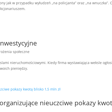
y jak w przypadku wyłudzeń „na policjanta” oraz „na wnuczka”. O
nkcjonariuszem.
inwestycyjne
rożenia społeczne
slami nieruchomościowymi. Kiedy firma wystawiająca weksle ogłos
woich pieniędzy.
 organizujące nieuczciwe pokazy kwo