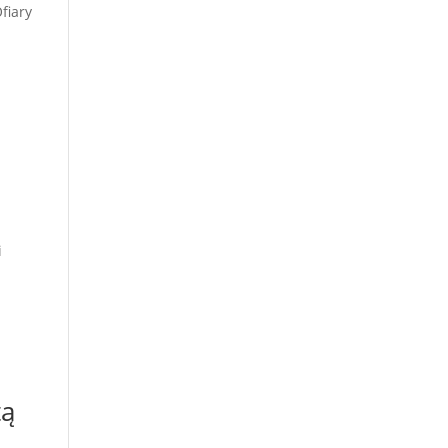
fiary
i
tą