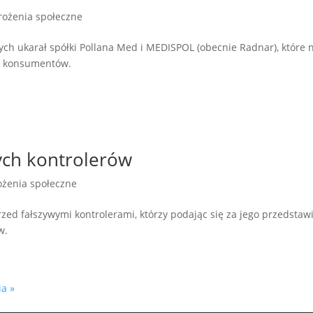
rożenia społeczne
ych ukarał spółki Pollana Med i MEDISPOL (obecnie Radnar), które 
ec konsumentów.
ch kontrolerów
ożenia społeczne
d fałszywymi kontrolerami, którzy podając się za jego przedstawi
w.
ia »