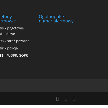
lefony
Ogólnopolski
armowe:
numer alarmowy
99
– pogotowie
atunkowe
98
– straż pożarna
97
– policja
85
– WOPR, GOPR