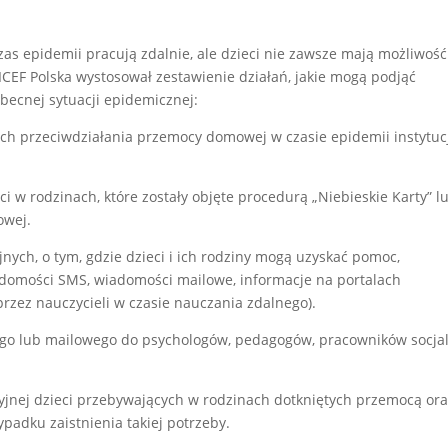
as epidemii pracują zdalnie, ale dzieci nie zawsze mają możliwość
CEF Polska wystosował zestawienie działań, jakie mogą podjąć
ecnej sytuacji epidemicznej:
ych przeciwdziałania przemocy domowej w czasie epidemii instytu
ci w rodzinach, które zostały objęte procedurą „Niebieskie Karty” l
owej.
ych, o tym, gdzie dzieci i ich rodziny mogą uzyskać pomoc,
adomości SMS, wiadomości mailowe, informacje na portalach
rzez nauczycieli w czasie nauczania zdalnego).
nego lub mailowego do psychologów, pedagogów, pracowników socja
cyjnej dzieci przebywających w rodzinach dotkniętych przemocą or
padku zaistnienia takiej potrzeby.