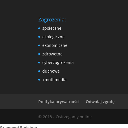
Zagrożenia:
społeczne
ekologiczne
ekonomiczne
zdrowotne
cyberzagrożenia
duchowe
+mutlimedia
Polityka prywatności
Odwołaj zgodę
© 2018 - Ostrzegamy.online
Szanowni Państwo,