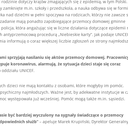
odzinie dotyczy krajów zmagających się z epidemią, w tym Polski
 zamknięte m.in. szkoły i przedszkola, a nauka odbywa się w form
ka nad dziećmi w pełni spoczywa na rodzicach, którzy nie zawsze 
ne zadanie mają ponadto zapobiegające przemocy domowej gminne
 policja, która angażując się w liczne działania dotyczące epidemii
ch antyprzemocową procedurą „Niebieskie karty”. Jak podaje UNICE
ia informują o coraz większej liczbie zgłoszeń ze strony najmłodsz
bami sprzyjają nasilaniu się aktów przemocy domowej. Pracownic
uje koronawirus, alarmują, że sytuacja dzieci staje się coraz
o oddziału UNICEF.
h dzieci nie mają kontaktu z osobami, które mogłyby im pomóc.
psychiczny najmłodszych. Ważne jest, by adekwatne instytucje w c
moc występowała już wcześniej. Pomóc mogą także m.in. sąsiedzi.
sie być bardziej wyczulony na sygnały świadczące o przemocy
odpowiednich służb”
– apeluje Marek Krupiński, Dyrektor Generaln