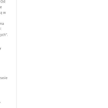
. Od
ie
są w
 ma
F
ych”.
y
zasie
y