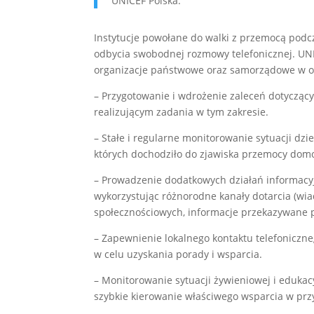
UNICEF Polska.
Instytucje powołane do walki z przemocą podcz
odbycia swobodnej rozmowy telefonicznej. UNI
organizacje państwowe oraz samorządowe w ob
– Przygotowanie i wdrożenie zaleceń dotycząc
realizującym zadania w tym zakresie.
– Stałe i regularne monitorowanie sytuacji dzie
których dochodziło do zjawiska przemocy dom
– Prowadzenie dodatkowych działań informacyjn
wykorzystując różnorodne kanały dotarcia (wi
społecznościowych, informacje przekazywane p
– Zapewnienie lokalnego kontaktu telefonicz
w celu uzyskania porady i wsparcia.
– Monitorowanie sytuacji żywieniowej i eduka
szybkie kierowanie właściwego wsparcia w przy