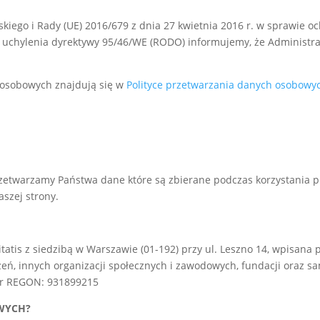
kiego i Rady (UE) 2016/679 z dnia 27 kwietnia 2016 r. w sprawie 
uchylenia dyrektywy 95/46/WE (RODO) informujemy, że Administrat
 osobowych znajdują się w
Polityce przetwarzania danych osobowy
etwarzamy Państwa dane które są zbierane podczas korzystania prz
aszej strony.
tis z siedzibą w Warszawie (01-192) przy ul. Leszno 14, wpisana 
ń, innych organizacji społecznych i zawodowych, fundacji oraz sa
 nr REGON: 931899215
WYCH?