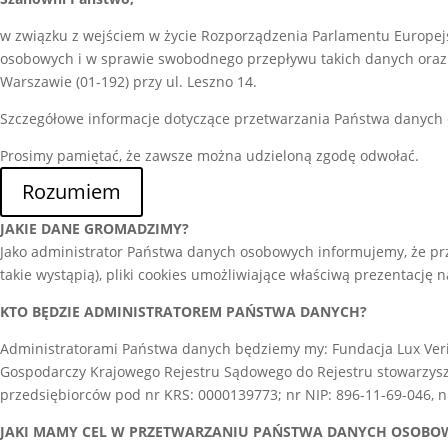
w związku z wejściem w życie Rozporządzenia Parlamentu Europejs
osobowych i w sprawie swobodnego przepływu takich danych oraz 
Warszawie (01-192) przy ul. Leszno 14.
Szczegółowe informacje dotyczące przetwarzania Państwa danych
Prosimy pamiętać, że zawsze można udzieloną zgodę odwołać.
Rozumiem
JAKIE DANE GROMADZIMY?
Jako administrator Państwa danych osobowych informujemy, że prz
takie wystąpią), pliki cookies umożliwiające właściwą prezentację n
KTO BĘDZIE ADMINISTRATOREM PAŃSTWA DANYCH?
Administratorami Państwa danych będziemy my: Fundacja Lux Verita
Gospodarczy Krajowego Rejestru Sądowego do Rejestru stowarzysze
przedsiębiorców pod nr KRS: 0000139773; nr NIP: 896-11-69-046,
JAKI MAMY CEL W PRZETWARZANIU PAŃSTWA DANYCH OSOBO