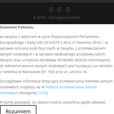
© 2018 - Ostrzegamy.online
Szanowni Państwo,
w związku z wejściem w życie Rozporządzenia Parlamentu
Europejskiego i Rady (UE) 2016/679 z dnia 27 kwietnia 2016 r. w
sprawie ochrony osób fizycznych w związku z przetwarzaniem
danych osobowych i w sprawie swobodnego przepływu takich
danych oraz uchylenia dyrektywy 95/46/WE (RODO) informujemy,
że Administratorem danych osobowych jest Fundacja Lux Veritatis
z siedzibą w Warszawie (01-192) przy ul. Leszno 14.
Szczegółowe informacje dotyczące przetwarzania Państwa danych
osobowych znajdują się w
Polityce przetwarzania danych
osobowych
dostępnej
TUTAJ
Prosimy pamiętać, że zawsze można udzieloną zgodę odwołać.
Rozumiem