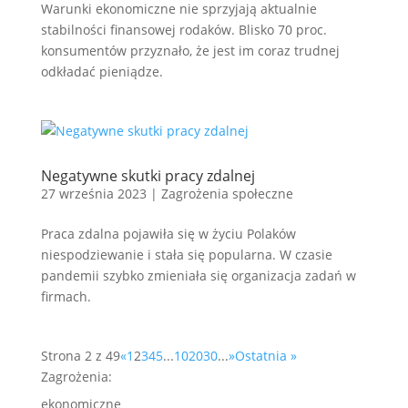
Warunki ekonomiczne nie sprzyjają aktualnie
stabilności finansowej rodaków. Blisko 70 proc.
konsumentów przyznało, że jest im coraz trudnej
odkładać pieniądze.
Negatywne skutki pracy zdalnej
27 września 2023
|
Zagrożenia społeczne
Praca zdalna pojawiła się w życiu Polaków
niespodziewanie i stała się popularna. W czasie
pandemii szybko zmieniała się organizacja zadań w
firmach.
Strona 2 z 49
«
1
2
3
4
5
...
10
20
30
...
»
Ostatnia »
Zagrożenia:
ekonomiczne