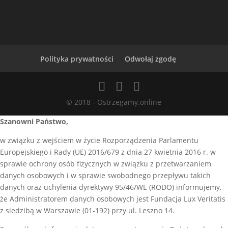
Polityka prywatności
Odwołaj zgodę
© 2018 - Ostrzegamy.online
Szanowni Państwo,
w związku z wejściem w życie Rozporządzenia Parlamentu
Europejskiego i Rady (UE) 2016/679 z dnia 27 kwietnia 2016 r. w
sprawie ochrony osób fizycznych w związku z przetwarzaniem
danych osobowych i w sprawie swobodnego przepływu takich
danych oraz uchylenia dyrektywy 95/46/WE (RODO) informujemy,
że Administratorem danych osobowych jest Fundacja Lux Veritatis
z siedzibą w Warszawie (01-192) przy ul. Leszno 14.