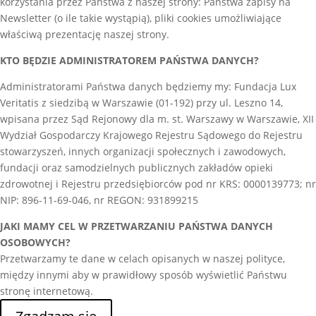
korzystania przez Państwa z naszej strony: Państwa zapisy na
Newsletter (o ile takie wystąpią), pliki cookies umożliwiające
właściwą prezentację naszej strony.
KTO BĘDZIE ADMINISTRATOREM PAŃSTWA DANYCH?
Administratorami Państwa danych będziemy my: Fundacja Lux
Veritatis z siedzibą w Warszawie (01-192) przy ul. Leszno 14,
wpisana przez Sąd Rejonowy dla m. st. Warszawy w Warszawie, XII
Wydział Gospodarczy Krajowego Rejestru Sądowego do Rejestru
stowarzyszeń, innych organizacji społecznych i zawodowych,
fundacji oraz samodzielnych publicznych zakładów opieki
zdrowotnej i Rejestru przedsiębiorców pod nr KRS: 0000139773; nr
NIP: 896-11-69-046, nr REGON: 931899215
JAKI MAMY CEL W PRZETWARZANIU PAŃSTWA DANYCH
OSOBOWYCH?
Przetwarzamy te dane w celach opisanych w naszej polityce,
między innymi aby w prawidłowy sposób wyświetlić Państwu
stronę internetową.