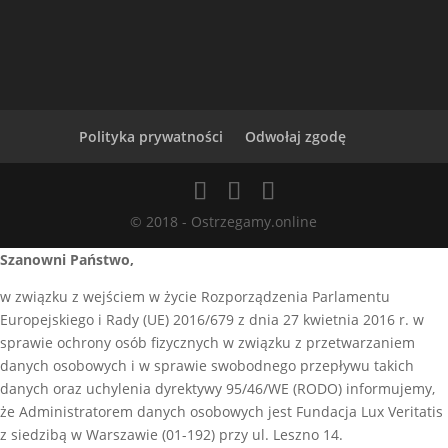
Polityka prywatności
Odwołaj zgodę
© 2018 - Ostrzegamy.online
Szanowni Państwo,
w związku z wejściem w życie Rozporządzenia Parlamentu
Europejskiego i Rady (UE) 2016/679 z dnia 27 kwietnia 2016 r. w
sprawie ochrony osób fizycznych w związku z przetwarzaniem
danych osobowych i w sprawie swobodnego przepływu takich
danych oraz uchylenia dyrektywy 95/46/WE (RODO) informujemy,
że Administratorem danych osobowych jest Fundacja Lux Veritatis
z siedzibą w Warszawie (01-192) przy ul. Leszno 14.