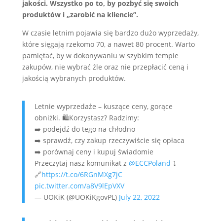
jakości. Wszystko po to, by pozbyć się swoich
produktów i „zarobić na kliencie”.
W czasie letnim pojawia się bardzo dużo wyprzedaży,
które sięgają rzekomo 70, a nawet 80 procent. Warto
pamiętać, by w dokonywaniu w szybkim tempie
zakupów, nie wybrać źle oraz nie przepłacić ceną i
jakością wybranych produktów.
Letnie wyprzedaże – kuszące ceny, gorące
obniżki. 🛍️Korzystasz? Radzimy:
➡️ podejdź do tego na chłodno
➡️ sprawdź, czy zakup rzeczywiście się opłaca
➡️ porównaj ceny i kupuj świadomie
Przeczytaj nasz komunikat z
@ECCPoland
⤵️
🔗
https://t.co/6RGnMXg7jC
pic.twitter.com/a8V9lEpVXV
— UOKiK (@UOKiKgovPL)
July 22, 2022