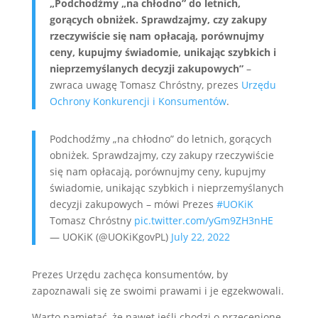
„Podchodźmy „na chłodno” do letnich,
gorących obniżek. Sprawdzajmy, czy zakupy
rzeczywiście się nam opłacają, porównujmy
ceny, kupujmy świadomie, unikając szybkich i
nieprzemyślanych decyzji zakupowych”
–
zwraca uwagę Tomasz Chróstny, prezes
Urzędu
Ochrony Konkurencji i Konsumentów
.
Podchodźmy „na chłodno” do letnich, gorących
obniżek. Sprawdzajmy, czy zakupy rzeczywiście
się nam opłacają, porównujmy ceny, kupujmy
świadomie, unikając szybkich i nieprzemyślanych
decyzji zakupowych – mówi Prezes
#UOKiK
Tomasz Chróstny
pic.twitter.com/yGm9ZH3nHE
— UOKiK (@UOKiKgovPL)
July 22, 2022
Prezes Urzędu zachęca konsumentów, by
zapoznawali się ze swoimi prawami i je egzekwowali.
Warto pamiętać, że nawet jeśli chodzi o przecenione