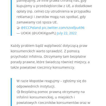
pamiętajmy, że inne prawa chronią nas, gdy
kupujemy u przedsiębiorców z UE, a dodatkowe
opłaty (np. celne) czy utrudnienia w przypadku
reklamacji i zwrotów mogą nas spotkać, gdy
zamawiamy coś spoza UE.
🤝
@ECCPoland
pic.twitter.com/szvxfpu696
— UOKiK (@UOKiKgovPL)
July 22, 2022
Każdy problem bądź wątpliwość dotyczącą praw
konsumenckich warto sprawdzić. Z pomocą
przychodzi infolinia. Otrzymamy tam bezpłatne
porady prawne, które świadczą również miejscy, a
także powiatowi rzecznicy konsumenccy.
W razie kłopotów reagujmy – zgłośmy się do
odpowiednich instytucji.
🧐 Bezpłatną pomoc prawną otrzymamy na
infolinii konsumenckiej, u miejskich i
powiatowych rzeczników konsumentów oraz w