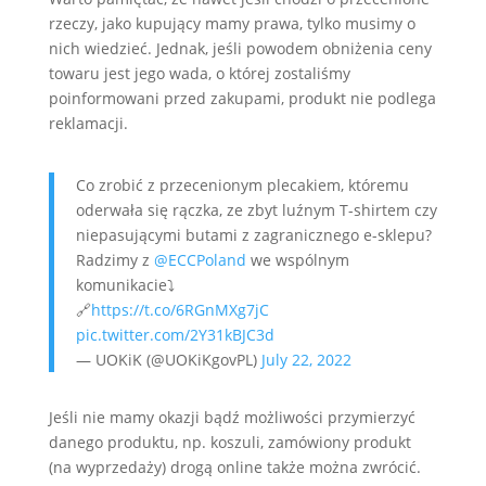
rzeczy, jako kupujący mamy prawa, tylko musimy o
nich wiedzieć. Jednak, jeśli powodem obniżenia ceny
towaru jest jego wada, o której zostaliśmy
poinformowani przed zakupami, produkt nie podlega
reklamacji.
Co zrobić z przecenionym plecakiem, któremu
oderwała się rączka, ze zbyt luźnym T-shirtem czy
niepasującymi butami z zagranicznego e-sklepu?
Radzimy z
@ECCPoland
we wspólnym
komunikacie⤵️
🔗
https://t.co/6RGnMXg7jC
pic.twitter.com/2Y31kBJC3d
— UOKiK (@UOKiKgovPL)
July 22, 2022
Jeśli nie mamy okazji bądź możliwości przymierzyć
danego produktu, np. koszuli, zamówiony produkt
(na wyprzedaży) drogą online także można zwrócić.