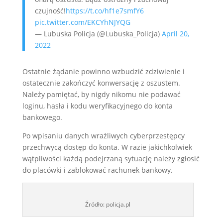
czujność!
https://t.co/hf1e7smfY6
pic.twitter.com/EKCYhNJYQG
— Lubuska Policja (@Lubuska_Policja)
April 20,
2022
Ostatnie żądanie powinno wzbudzić zdziwienie i
ostatecznie zakończyć konwersację z oszustem.
Należy pamiętać, by nigdy nikomu nie podawać
loginu, hasła i kodu weryfikacyjnego do konta
bankowego.
Po wpisaniu danych wrażliwych cyberprzestępcy
przechwycą dostęp do konta. W razie jakichkolwiek
wątpliwości każdą podejrzaną sytuację należy zgłosić
do placówki i zablokować rachunek bankowy.
Źródło: policja.pl