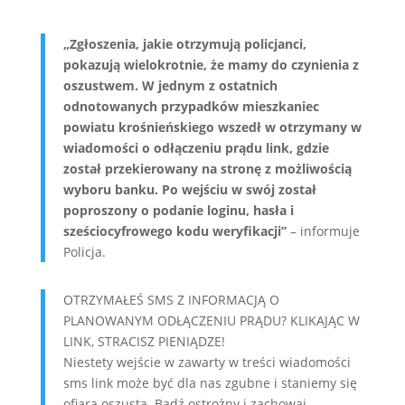
„Zgłoszenia, jakie otrzymują policjanci,
pokazują wielokrotnie, że mamy do czynienia z
oszustwem. W jednym z ostatnich
odnotowanych przypadków mieszkaniec
powiatu krośnieńskiego wszedł w otrzymany w
wiadomości o odłączeniu prądu link, gdzie
został przekierowany na stronę z możliwością
wyboru banku. Po wejściu w swój został
poproszony o podanie loginu, hasła i
sześciocyfrowego kodu weryfikacji”
– informuje
Policja.
OTRZYMAŁEŚ SMS Z INFORMACJĄ O
PLANOWANYM ODŁĄCZENIU PRĄDU? KLIKAJĄC W
LINK, STRACISZ PIENIĄDZE!
Niestety wejście w zawarty w treści wiadomości
sms link może być dla nas zgubne i staniemy się
ofiarą oszusta. Bądź ostrożny i zachowaj