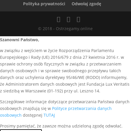
Polityka prywatności
Odwołaj zgodę
© 2018 - Ostrzegamy.online
Szanowni Państwo,
w związku z wejściem w życie Rozporządzenia Parlamentu
Europejskiego i Rady (UE) 2016/679 z dnia 27 kwietnia 2016 r. w
sprawie ochrony osób fizycznych w związku z przetwarzaniem
danych osobowych i w sprawie swobodnego przepływu takich
danych oraz uchylenia dyrektywy 95/46/WE (RODO) informujemy,
że Administratorem danych osobowych jest Fundacja Lux Veritatis
z siedzibą w Warszawie (01-192) przy ul. Leszno 14.
Szczegółowe informacje dotyczące przetwarzania Państwa danych
osobowych znajdują się w
Polityce przetwarzania danych
osobowych
dostępnej
TUTAJ
Prosimy pamiętać, że zawsze można udzieloną zgodę odwołać.