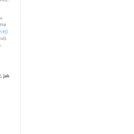
u,
nia
ęcej]
ul).
.
, jak
o