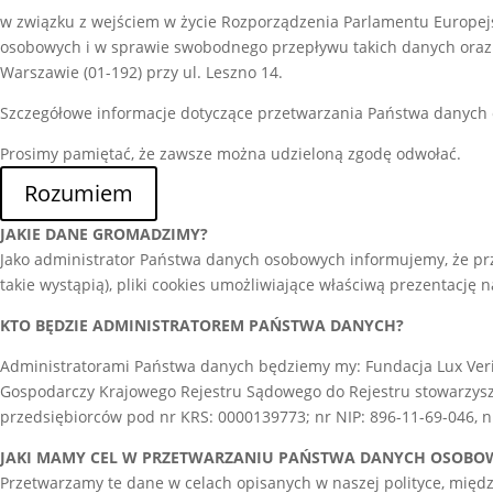
w związku z wejściem w życie Rozporządzenia Parlamentu Europejs
osobowych i w sprawie swobodnego przepływu takich danych oraz 
Warszawie (01-192) przy ul. Leszno 14.
Szczegółowe informacje dotyczące przetwarzania Państwa danych
Prosimy pamiętać, że zawsze można udzieloną zgodę odwołać.
Rozumiem
JAKIE DANE GROMADZIMY?
Jako administrator Państwa danych osobowych informujemy, że prz
takie wystąpią), pliki cookies umożliwiające właściwą prezentację n
KTO BĘDZIE ADMINISTRATOREM PAŃSTWA DANYCH?
Administratorami Państwa danych będziemy my: Fundacja Lux Verita
Gospodarczy Krajowego Rejestru Sądowego do Rejestru stowarzysze
przedsiębiorców pod nr KRS: 0000139773; nr NIP: 896-11-69-046,
JAKI MAMY CEL W PRZETWARZANIU PAŃSTWA DANYCH OSOBO
Przetwarzamy te dane w celach opisanych w naszej polityce, międ