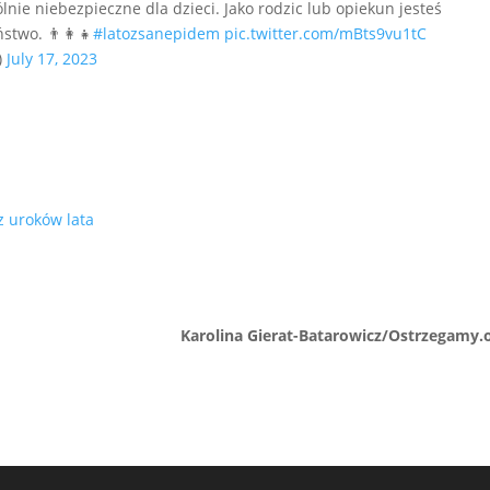
ie niebezpieczne dla dzieci. Jako rodzic lub opiekun jesteś
two. 👨‍👩‍👧
#latozsanepidem
pic.twitter.com/mBts9vu1tC
)
July 17, 2023
z uroków lata
Karolina Gierat-Batarowicz/Ostrzegamy.