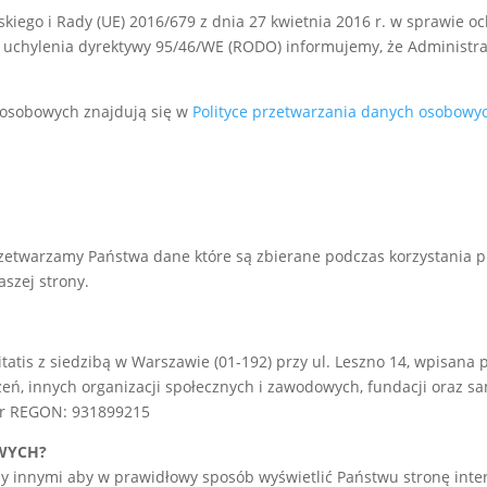
kiego i Rady (UE) 2016/679 z dnia 27 kwietnia 2016 r. w sprawie 
uchylenia dyrektywy 95/46/WE (RODO) informujemy, że Administrat
 osobowych znajdują się w
Polityce przetwarzania danych osobowy
etwarzamy Państwa dane które są zbierane podczas korzystania prz
aszej strony.
tis z siedzibą w Warszawie (01-192) przy ul. Leszno 14, wpisana 
ń, innych organizacji społecznych i zawodowych, fundacji oraz sa
 nr REGON: 931899215
WYCH?
zy innymi aby w prawidłowy sposób wyświetlić Państwu stronę inte