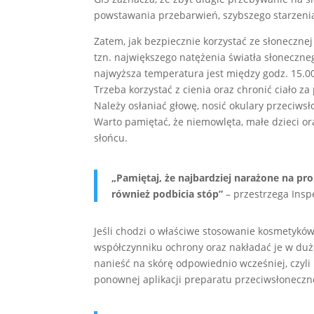
powstawania przebarwień, szybszego starzeni
Zatem, jak bezpiecznie korzystać ze słoneczne
tzn. największego natężenia światła słonecz
najwyższa temperatura jest między godz. 15.00 
Trzeba korzystać z cienia oraz chronić ciało 
Należy osłaniać głowę, nosić okulary przeciwsł
Warto pamiętać, że niemowlęta, małe dzieci o
słońcu.
„Pamiętaj, że najbardziej narażone na pro
również podbicia stóp”
– przestrzega Insp
Jeśli chodzi o właściwe stosowanie kosmetyk
współczynniku ochrony oraz nakładać je w duże
nanieść na skórę odpowiednio wcześniej, czyli 
ponownej aplikacji preparatu przeciwsłoneczn