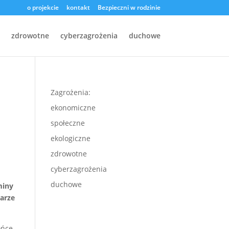
o projekcie
kontakt
Bezpieczni w rodzinie
zdrowotne
cyberzagrożenia
duchowe
Zagrożenia:
ekonomiczne
społeczne
ekologiczne
zdrowotne
cyberzagrożenia
duchowe
miny
iarze
ońce,