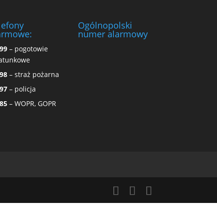
lefony
Ogólnopolski
armowe:
numer alarmowy
99
– pogotowie
atunkowe
98
– straż pożarna
97
– policja
85
– WOPR, GOPR