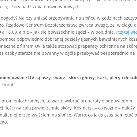
a się skóry bądź zmian nowotworowych.
j pogody? Należy unikać przebywania na słońcu w godzinach szczyt
nego. Rządowe Centrum Bezpieczeństwa zwraca uwagę, że w ciągu d
a 18.00, a nie – jak się powszechnie sądzi – w południe.
[czytaj wi
za pomocą odpowiednio dobranej odzieży (jasnych bawełnianych kosz
oneczne z filtrem UV, a także stosować preparaty ochronne na skórę
raz osoby starsze nie powinny w ogóle przebywać bezpośrednio na
mieniowanie UV są uszy, twarz i skóra głowy, kark, plecy i dekolt
ektorat.
ów promieniochronnych, to warto wybrać preparaty o odpowiednim
j ilości na całą powierzchnię skóry. Kosmetyk – co ważne – należy
najlepiej przed wyjściem na słońce. Warto, co jakiś czas pamiętać 
ego.