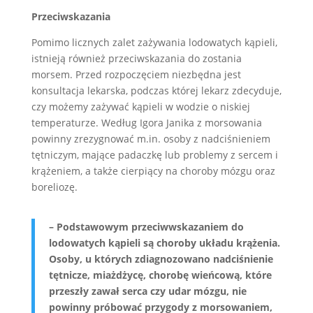
Przeciwskazania
Pomimo licznych zalet zażywania lodowatych kąpieli,
istnieją również przeciwskazania do zostania
morsem. Przed rozpoczęciem niezbędna jest
konsultacja lekarska, podczas której lekarz zdecyduje,
czy możemy zażywać kąpieli w wodzie o niskiej
temperaturze. Według Igora Janika z morsowania
powinny zrezygnować m.in. osoby z nadciśnieniem
tętniczym, mające padaczkę lub problemy z sercem i
krążeniem, a także cierpiący na choroby mózgu oraz
boreliozę.
– Podstawowym przeciwwskazaniem do
lodowatych kąpieli są choroby układu krążenia.
Osoby, u których zdiagnozowano nadciśnienie
tętnicze, miażdżycę, chorobę wieńcową, które
przeszły zawał serca czy udar mózgu, nie
powinny próbować przygody z morsowaniem,