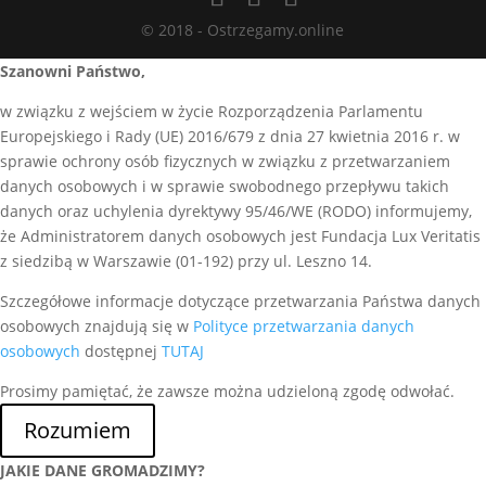
© 2018 - Ostrzegamy.online
Szanowni Państwo,
w związku z wejściem w życie Rozporządzenia Parlamentu
Europejskiego i Rady (UE) 2016/679 z dnia 27 kwietnia 2016 r. w
sprawie ochrony osób fizycznych w związku z przetwarzaniem
danych osobowych i w sprawie swobodnego przepływu takich
danych oraz uchylenia dyrektywy 95/46/WE (RODO) informujemy,
że Administratorem danych osobowych jest Fundacja Lux Veritatis
z siedzibą w Warszawie (01-192) przy ul. Leszno 14.
Szczegółowe informacje dotyczące przetwarzania Państwa danych
osobowych znajdują się w
Polityce przetwarzania danych
osobowych
dostępnej
TUTAJ
Prosimy pamiętać, że zawsze można udzieloną zgodę odwołać.
Rozumiem
JAKIE DANE GROMADZIMY?