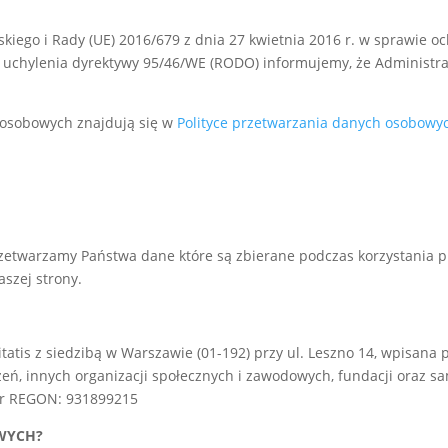
kiego i Rady (UE) 2016/679 z dnia 27 kwietnia 2016 r. w sprawie 
uchylenia dyrektywy 95/46/WE (RODO) informujemy, że Administrat
 osobowych znajdują się w
Polityce przetwarzania danych osobowy
etwarzamy Państwa dane które są zbierane podczas korzystania prz
aszej strony.
tis z siedzibą w Warszawie (01-192) przy ul. Leszno 14, wpisana 
ń, innych organizacji społecznych i zawodowych, fundacji oraz sa
 nr REGON: 931899215
WYCH?