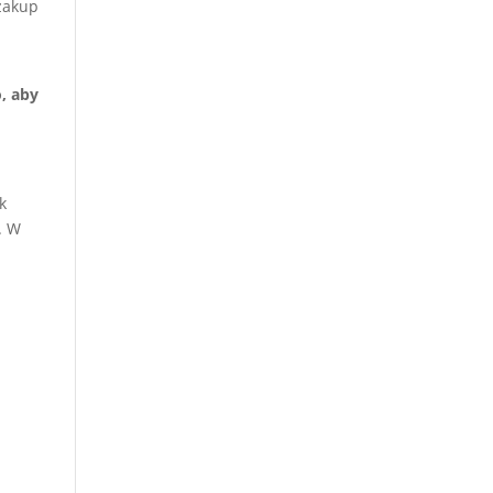
 zakup
, aby
k
. W