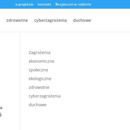
o projekcie
kontakt
Bezpieczni w rodzinie
zdrowotne
cyberzagrożenia
duchowe
Zagrożenia:
ekonomiczne
społeczne
ekologiczne
zdrowotne
cyberzagrożenia
duchowe
na
j,