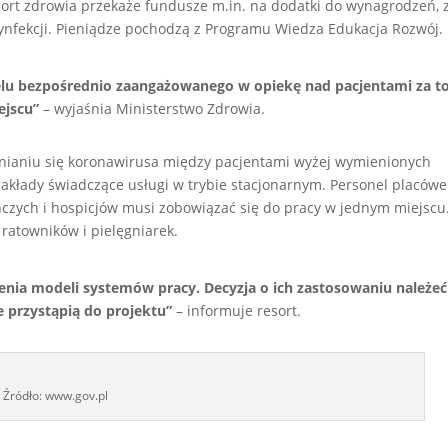
sort zdrowia przekaże fundusze m.in. na dodatki do wynagrodzeń,
ynfekcji. Pieniądze pochodzą z Programu Wiedza Edukacja Rozwój.
lu bezpośrednio zaangażowanego w opiekę nad pacjentami za to
ejscu”
– wyjaśnia Ministerstwo Zdrowia.
enianiu się koronawirusa między pacjentami wyżej wymienionych
akłady świadczące usługi w trybie stacjonarnym. Personel placówe
ńczych i hospicjów musi zobowiązać się do pracy w jednym miejscu
 ratowników i pielęgniarek.
enia modeli systemów pracy. Decyzja o ich zastosowaniu należeć
 przystąpią do projektu”
– informuje resort.
Źródło: www.gov.pl