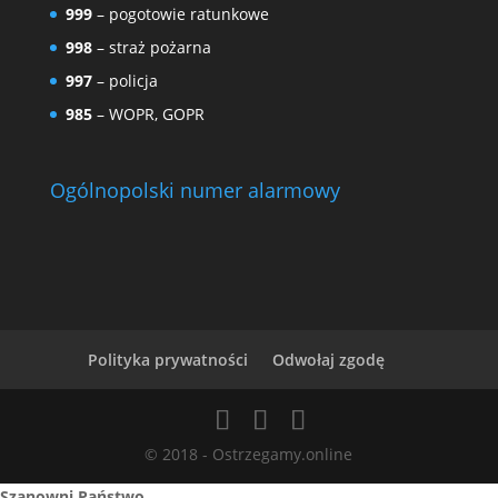
999
– pogotowie ratunkowe
998
– straż pożarna
997
– policja
985
– WOPR, GOPR
Ogólnopolski numer alarmowy
Polityka prywatności
Odwołaj zgodę
© 2018 - Ostrzegamy.online
Szanowni Państwo,