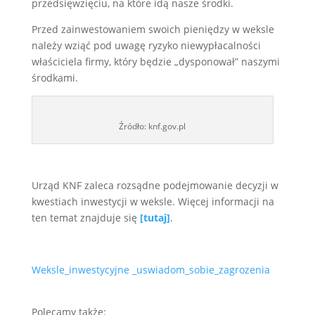
przedsięwzięciu, na które idą nasze środki.
Przed zainwestowaniem swoich pieniędzy w weksle
należy wziąć pod uwagę ryzyko niewypłacalności
właściciela firmy, który będzie „dysponował” naszymi
środkami.
Źródło: knf.gov.pl
Urząd KNF zaleca rozsądne podejmowanie decyzji w
kwestiach inwestycji w weksle. Więcej informacji na
ten temat znajduje się
[tutaj]
.
Weksle_inwestycyjne _uswiadom_sobie_zagrozenia
Polecamy także: