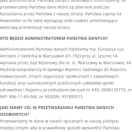
Jako administrator Państwa danych osobowych informujemy, że
przetwarzamy Państwa dane które są zbierane podczas
korzystania przez Państwa z naszej strony: Państwa zapisy na
Newsletter (o ile takie wystąpią), pliki cookies umożliwiające
właściwą prezentację naszej strony.
KTO BĘDZIE ADMINISTRATOREM PAŃSTWA DANYCH?
Administratorami Państwa danych będziemy my: Fundacja Lux
Veritatis z siedzibą w Warszawie (01-192) przy ul. Leszno 14,
wpisana przez Sąd Rejonowy dla m. st. Warszawy w Warszawie, XII
Wydział Gospodarczy Krajowego Rejestru Sądowego do Rejestru
stowarzyszeń, innych organizacji społecznych i zawodowych,
fundacji oraz samodzielnych publicznych zakładów opieki
zdrowotnej i Rejestru przedsiębiorców pod nr KRS: 0000139773; nr
NIP: 896-11-69-046, nr REGON: 931899215
JAKI MAMY CEL W PRZETWARZANIU PAŃSTWA DANYCH
OSOBOWYCH?
Przetwarzamy te dane w celach opisanych w naszej polityce,
między innymi aby w prawidłowy sposób wyświetlić Państwu