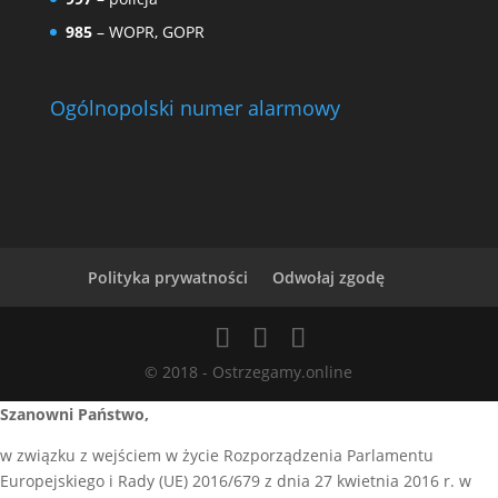
985
– WOPR, GOPR
Ogólnopolski numer alarmowy
Polityka prywatności
Odwołaj zgodę
© 2018 - Ostrzegamy.online
Szanowni Państwo,
w związku z wejściem w życie Rozporządzenia Parlamentu
Europejskiego i Rady (UE) 2016/679 z dnia 27 kwietnia 2016 r. w