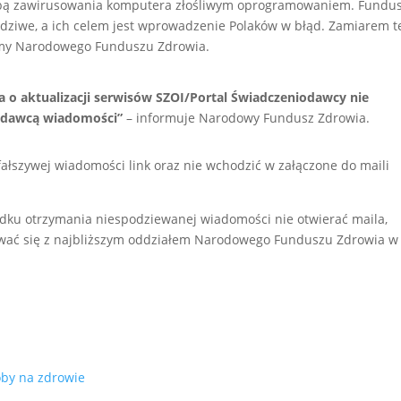
róbą zawirusowania komputera złośliwym oprogramowaniem. Fundu
wdziwe, a ich celem jest wprowadzenie Polaków w błąd. Zamiarem t
omy Narodowego Funduszu Zdrowia.
a o aktualizacji serwisów SZOI/Portal Świadczeniodawcy nie
nadawcą wiadomości”
– informuje Narodowy Fundusz Zdrowia.
fałszywej wiadomości link oraz nie wchodzić w załączone do maili
dku otrzymania niespodziewanej wiadomości nie otwierać maila,
ować się z najbliższym oddziałem Narodowego Funduszu Zdrowia w
oby na zdrowie