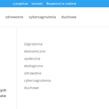
o projekcie
kontakt
Bezpieczni w rodzinie
zdrowotne
cyberzagrożenia
duchowe
Zagrożenia:
ekonomiczne
społeczne
ekologiczne
zdrowotne
cyberzagrożenia
duchowe
nych
isów