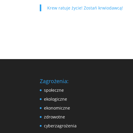
Krew ratuje życie! Zostań krwiodawcą!
Zagrożenia:
społeczne
ekologiczne
ekonomiczne
zdrowotne
cyberzagrożenia