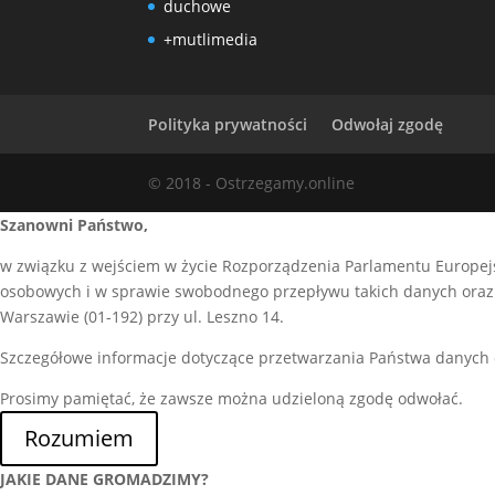
duchowe
+mutlimedia
Polityka prywatności
Odwołaj zgodę
© 2018 - Ostrzegamy.online
Szanowni Państwo,
w związku z wejściem w życie Rozporządzenia Parlamentu Europejs
osobowych i w sprawie swobodnego przepływu takich danych oraz 
Warszawie (01-192) przy ul. Leszno 14.
Szczegółowe informacje dotyczące przetwarzania Państwa danych
Prosimy pamiętać, że zawsze można udzieloną zgodę odwołać.
Rozumiem
JAKIE DANE GROMADZIMY?