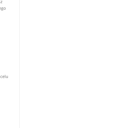
sz
ego
 celu