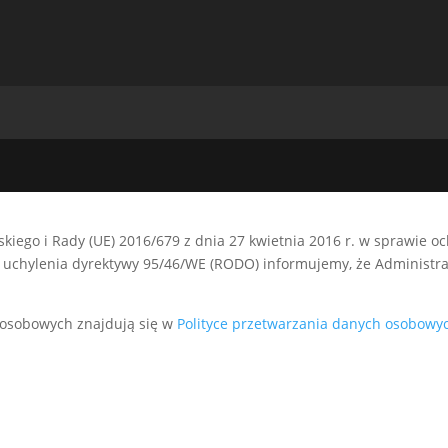
kiego i Rady (UE) 2016/679 z dnia 27 kwietnia 2016 r. w sprawie 
uchylenia dyrektywy 95/46/WE (RODO) informujemy, że Administrat
 osobowych znajdują się w
Polityce przetwarzania danych osobowy