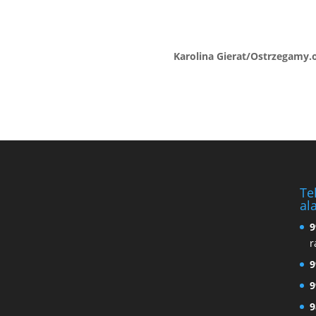
Karolina Gierat/Ostrzegamy.
Te
al
9
r
9
9
9