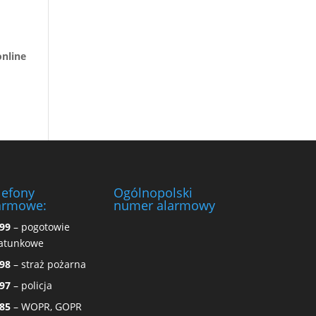
online
lefony
Ogólnopolski
armowe:
numer alarmowy
99
– pogotowie
atunkowe
98
– straż pożarna
97
– policja
85
– WOPR, GOPR