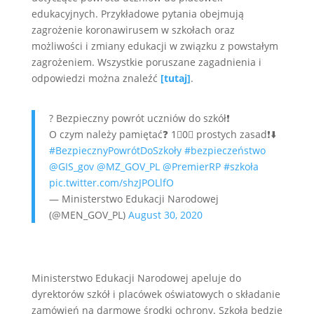
edukacyjnych. Przykładowe pytania obejmują
zagrożenie koronawirusem w szkołach oraz
możliwości i zmiany edukacji w związku z powstałym
zagrożeniem. Wszystkie poruszane zagadnienia i
odpowiedzi można znaleźć
[tutaj]
.
?️ Bezpieczny powrót uczniów do szkół❗️
O czym należy pamiętać❓ 1⃣0⃣ prostych zasad❗️⬇️
#BezpiecznyPowrótDoSzkoły
#bezpieczeństwo
@GIS_gov
@MZ_GOV_PL
@PremierRP
#szkoła
pic.twitter.com/shzJPOLlfO
— Ministerstwo Edukacji Narodowej
(@MEN_GOV_PL)
August 30, 2020
Ministerstwo Edukacji Narodowej apeluje do
dyrektorów szkół i placówek oświatowych o składanie
zamówień na darmowe środki ochrony. Szkoła będzie