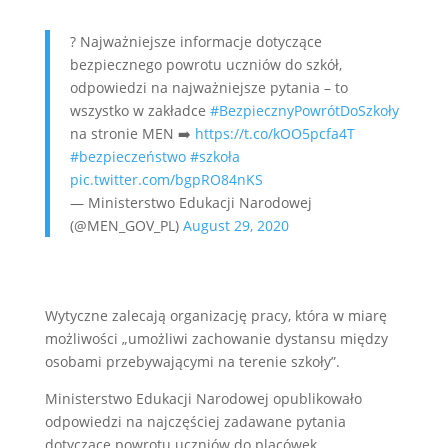
? Najważniejsze informacje dotyczące
bezpiecznego powrotu uczniów do szkół,
odpowiedzi na najważniejsze pytania – to
wszystko w zakładce
#BezpiecznyPowrótDoSzkoły
na stronie MEN ➡️
https://t.co/kOO5pcfa4T
#bezpieczeństwo
#szkoła
pic.twitter.com/bgpRO84nKS
— Ministerstwo Edukacji Narodowej
(@MEN_GOV_PL)
August 29, 2020
Wytyczne zalecają organizację pracy, która w miarę
możliwości „umożliwi zachowanie dystansu między
osobami przebywającymi na terenie szkoły”.
Ministerstwo Edukacji Narodowej opublikowało
odpowiedzi na najczęściej zadawane pytania
dotyczące powrotu uczniów do placówek