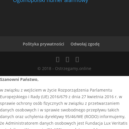
Ogólnopolski numer alarmowy
Polityka prywatności
Odwołaj zgodę
© 2018 - Ostrzegamy.online
Szanowni Państwo,
w związku z wejściem w życie Rozporządzenia Parlamentu
Europejskiego i Rady (UE) 2016/679 z dnia 27 kwietnia 2016 r. w
sprawie ochrony osób fizycznych w związku z przetwarzaniem
danych osobowych i w sprawie swobodnego przepływu takich
danych oraz uchylenia dyrektywy 95/46/WE (RODO) informujemy,
że Administratorem danych osobowych jest Fundacja Lux Veritatis