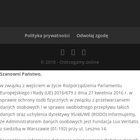
Polityka prywatności
Odwołaj zgodę
© 2018 - Ostrzegamy.online
Szanowni Państwo,
w związku z wejściem w życie Rozporządzenia Parlamentu
Europejskiego i Rady (UE) 2016/679 z dnia 27 kwietnia 2016 r. w
sprawie ochrony osób fizycznych w związku z przetwarzaniem
danych osobowych i w sprawie swobodnego przepływu takich
danych oraz uchylenia dyrektywy 95/46/WE (RODO) informujemy,
że Administratorem danych osobowych jest Fundacja Lux Veritatis
z siedzibą w Warszawie (01-192) przy ul. Leszno 14.