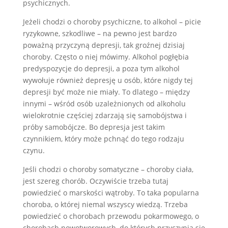
psychicznych.
Jeżeli chodzi o choroby psychiczne, to alkohol – picie
ryzykowne, szkodliwe – na pewno jest bardzo
poważną przyczyną depresji, tak groźnej dzisiaj
choroby. Często o niej mówimy. Alkohol pogłębia
predyspozycje do depresji, a poza tym alkohol
wywołuje również depresję u osób, które nigdy tej
depresji być może nie miały. To dlatego – między
innymi – wśród osób uzależnionych od alkoholu
wielokrotnie częściej zdarzają się samobójstwa i
próby samobójcze. Bo depresja jest takim
czynnikiem, który może pchnąć do tego rodzaju
czynu.
Jeśli chodzi o choroby somatyczne – choroby ciała,
jest szereg chorób. Oczywiście trzeba tutaj
powiedzieć o marskości wątroby. To taka popularna
choroba, o której niemal wszyscy wiedzą. Trzeba
powiedzieć o chorobach przewodu pokarmowego, o
chorobach nowotworowych, do których przyczynia się