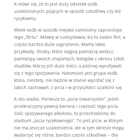
A mówi się, że to jest duży odsetek osób
uzależnionych, pijących w sposób szkodliwy czy też
ryzykowny.
Wiele osób w sposób niejako samoistny zaprzestaje
tego „flirtu”. Mówię w cudzysłowie, bo to żaden flirt, a
często bardzo duże zagrożenie. Mamy takie
przykłady. Osoby, które sięgną pamięcią wstecz,
pamiętają swoich znajomych, kolegów z okresu szkół,
studiów, którzy pili duże ilości, a później wycofywali
się z tego spożywania. Natomiast jest grupa osób,
która, niestety, nie będzie w stanie wycofać się z
takich zachowań, z picia i w przyszłości uzależni się.
A oto stadia. Pierwsze to „picie towarzyskie”. Jeżeli
przekroczymy pewną barierę i częstość tego picia,
ilość spożywanego alkoholu, to przechodzimy do
stadium „picia ryzykownego”. To jest picie, w którym
nie ma jeszcze uzależnienia, ale w tym okresie mogą
wydarzyć się różne, bardzo często szkodliwe – dla