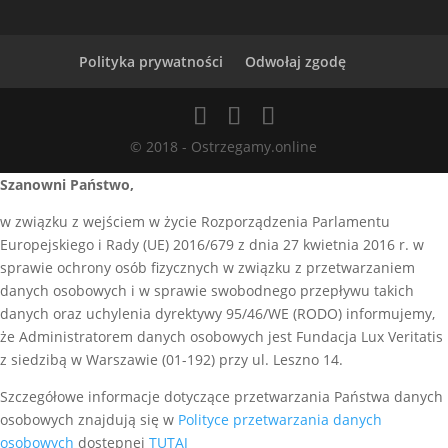
Polityka prywatności
Odwołaj zgodę
© 2018 - Ostrzegamy.online
Szanowni Państwo,
w związku z wejściem w życie Rozporządzenia Parlamentu
Europejskiego i Rady (UE) 2016/679 z dnia 27 kwietnia 2016 r. w
sprawie ochrony osób fizycznych w związku z przetwarzaniem
danych osobowych i w sprawie swobodnego przepływu takich
danych oraz uchylenia dyrektywy 95/46/WE (RODO) informujemy,
że Administratorem danych osobowych jest Fundacja Lux Veritatis
z siedzibą w Warszawie (01-192) przy ul. Leszno 14.
Szczegółowe informacje dotyczące przetwarzania Państwa danych
osobowych znajdują się w
Polityce przetwarzania danych
osobowych
dostępnej
TUTAJ