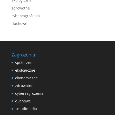
ekologiczne
zdrowotne
cyberzagrożenia
duchowe
Zagrożenia:
społeczne
ekologiczne
ekonomiczne
zdrowotne
cyberzagrożenia
duchowe
+mutlimedia