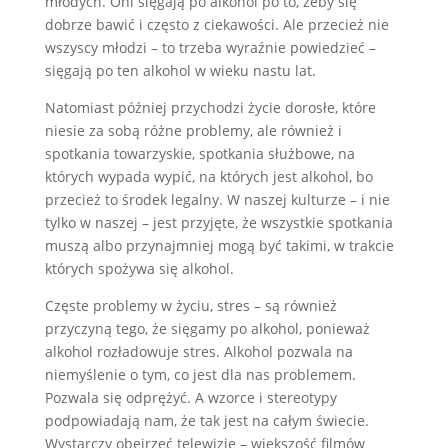
młodych. Oni sięgają po alkohol po to, żeby się
dobrze bawić i często z ciekawości. Ale przecież nie
wszyscy młodzi – to trzeba wyraźnie powiedzieć –
sięgają po ten alkohol w wieku nastu lat.
Natomiast później przychodzi życie dorosłe, które
niesie za sobą różne problemy, ale również i
spotkania towarzyskie, spotkania służbowe, na
których wypada wypić, na których jest alkohol, bo
przecież to środek legalny. W naszej kulturze – i nie
tylko w naszej – jest przyjęte, że wszystkie spotkania
muszą albo przynajmniej mogą być takimi, w trakcie
których spożywa się alkohol.
Częste problemy w życiu, stres – są również
przyczyną tego, że sięgamy po alkohol, ponieważ
alkohol rozładowuje stres. Alkohol pozwala na
niemyślenie o tym, co jest dla nas problemem.
Pozwala się odprężyć. A wzorce i stereotypy
podpowiadają nam, że tak jest na całym świecie.
Wystarczy obejrzeć telewizję – większość filmów