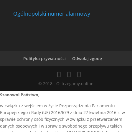
Ogólnopolski numer alarmowy
Polityka prywatności
Odwołaj zgodę
© 2018 - Ostrzegamy.online
Szanowni Państwo,
w związku z wejściem w życie Rozporządzenia Parlamentu
Europejskiego i Rady (UE) 2016/679 z dnia 27 kwietnia 2016 r. w
sprawie ochrony osób fizycznych w związku z przetwarzaniem
danych osobowych i w sprawie swobodnego przepływu takich