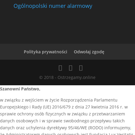
Ogólnopolski numer alarmowy
Polityka prywatności
Odwołaj zgodę
© 2018 - Ostrzegamy.online
Szanowni Państwo,
w związku z wejściem w życie Rozporządzenia Parlamentu
Europejskiego i Rady (UE) 2016/679 z dnia 27 kwietnia 2016 r. w
sprawie ochrony osób fizycznych w związku z przetwarzaniem
danych osobowych i w sprawie swobodnego przepływu takich
danych oraz uchylenia dyrektywy 95/46/WE (RODO) informujemy,
że Administratorem danych osobowych jest Fundacja Lux Veritatis