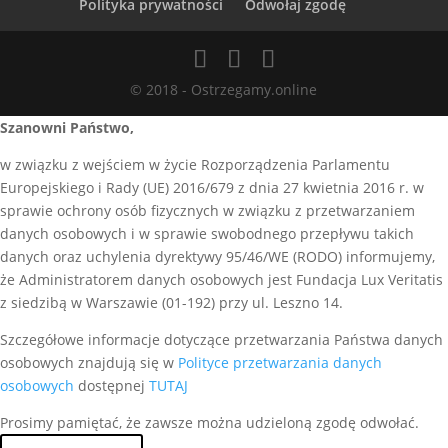
Polityka prywatności
Odwołaj zgodę
© 2018 - Ostrzegamy.online
Szanowni Państwo,
w związku z wejściem w życie Rozporządzenia Parlamentu
Europejskiego i Rady (UE) 2016/679 z dnia 27 kwietnia 2016 r. w
sprawie ochrony osób fizycznych w związku z przetwarzaniem
danych osobowych i w sprawie swobodnego przepływu takich
danych oraz uchylenia dyrektywy 95/46/WE (RODO) informujemy,
że Administratorem danych osobowych jest Fundacja Lux Veritatis
z siedzibą w Warszawie (01-192) przy ul. Leszno 14.
Szczegółowe informacje dotyczące przetwarzania Państwa danych
osobowych znajdują się w
Polityce przetwarzania danych
osobowych
dostępnej
TUTAJ
Prosimy pamiętać, że zawsze można udzieloną zgodę odwołać.