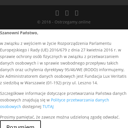
© 2018 - Ostrzegamy.online
Szanowni Państwo,
w związku z wejściem w życie Rozporządzenia Parlamentu
Europejskiego i Rady (UE) 2016/679 z dnia 27 kwietnia 2016 r. w
sprawie ochrony osób fizycznych w związku z przetwarzaniem
danych osobowych i w sprawie swobodnego przepływu takich
danych oraz uchylenia dyrektywy 95/46/WE (RODO) informujemy,
że Administratorem danych osobowych jest Fundacja Lux Veritatis
z siedzibą w Warszawie (01-192) przy ul. Leszno 14.
Szczegółowe informacje dotyczące przetwarzania Państwa danych
osobowych znajdują się w
Polityce przetwarzania danych
osobowych
dostępnej
TUTAJ
Prosimy pamiętać, że zawsze można udzieloną zgodę odwołać.
Rozumiem