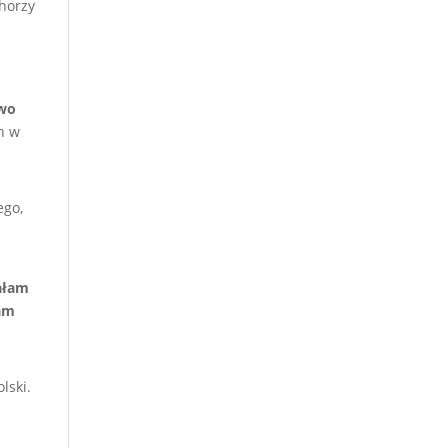
Chorzy
owo
h w
ego,
ałam
łam
lski.
n