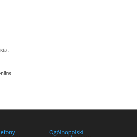
u
lska.
nline
lefony
Ogólnopolski