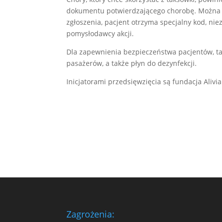
dokumentu potwierdzającego chorobę. Można 
zgłoszenia, pacjent otrzyma specjalny kod, ni
pomysłodawcy akcji.
Dla zapewnienia bezpieczeństwa pacjentów, t
pasażerów, a także płyn do dezynfekcji.
Inicjatorami przedsięwzięcia są fundacja Alivi
Zagrożenia: