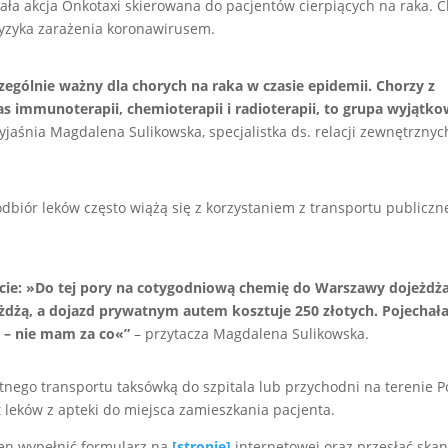
ała akcja Onkotaxi skierowana do pacjentów cierpiących na raka. 
yzyka zarażenia koronawirusem.
czególnie ważny dla chorych na raka w czasie epidemii. Chorzy z
s immunoterapii, chemioterapii i radioterapii, to grupa wyjątk
yjaśnia Magdalena Sulikowska, specjalistka ds. relacji zewnętrznyc
odbiór leków często wiążą się z korzystaniem z transportu publiczn
cie:
»
Do tej pory na cotygodniową chemię do Warszawy dojeżdż
żdżą, a dojazd prywatnym autem kosztuje 250 złotych. Pojecha
 – nie mam za co
«
”
– przytacza Magdalena Sulikowska.
tnego transportu taksówką do szpitala lub przychodni na terenie Po
 leków z apteki do miejsca zamieszkania pacjenta.
nien wypełnić formularz na
[stronie]
internetowej oraz przesłać ska