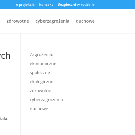
o projekcie
kontakt
Bezpieczni w rodzinie
zdrowotne
cyberzagrożenia
duchowe
ych
Zagrożenia:
ekonomiczne
społeczne
ekologiczne
zdrowotne
cyberzagrożenia
duchowe
ala.