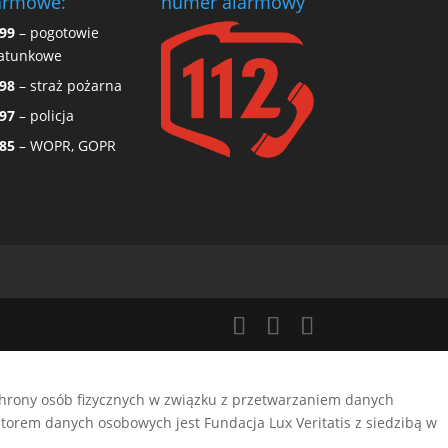
armowe:
numer alarmowy
99
– pogotowie
atunkowe
98
– straż pożarna
97
– policja
85
– WOPR, GOPR
ochrony osób fizycznych w związku z przetwarzaniem danych
orem danych osobowych jest Fundacja Lux Veritatis z siedzibą w