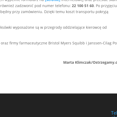
również zadzwonić pod numer telefonu:
22 100 51 60
. Po przyjęci
ezbędny przy zamówieniu. Dzięki temu koszt transportu pokryją
aksówki wyposażone są w przegrody oddzielające kierowcę od
a oraz firmy farmaceutyczne Bristol Myers Squibb i Janssen-Cilag Po
Marta Klimczak/Ostrzegamy.o
Te