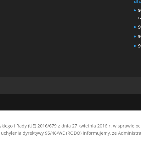
al
9
r
9
9
9
kiego i Rady (UE) 2016/679 z dnia 27 kwietnia 2016 r. w sprawie 
uchylenia dyrektywy 95/46/WE (RODO) informujemy, że Administrat