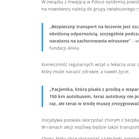
W związku z trwającą w Polsce epidemią powst
na nowotwory należą do grupy zwiększonego r
„Bezpieczny transport na leczenie jest sz
obniżoną odpornością, szczególnie podcza
narażona na zachorowania wirusowe”
– w
fundacji Alivia.
Konieczność regularnych wizyt u lekarza oraz 
który może narazić zdrowie, a nawet życie.
„Pacjentka, która pisała z prośbą o wspar
150 km autobusem, teraz autobusy nie je
raz, ale teraz w środę muszę zrezygnować
Inicjatywa pozwala skorzystać chorym z bezpła
W ramach akcji możliwy będzie także transport
Chory, który chce skorzystać z taksówki, powi