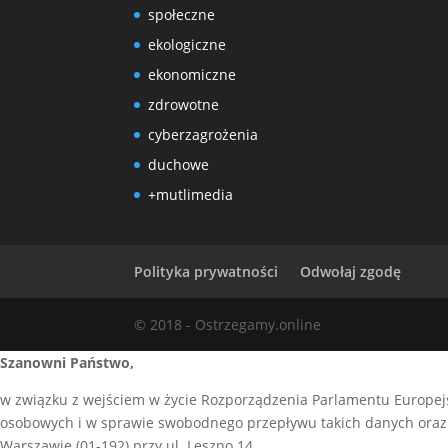
społeczne
ekologiczne
ekonomiczne
zdrowotne
cyberzagrożenia
duchowe
+mutlimedia
Polityka prywatności
Odwołaj zgodę
© 2018 - Ostrzegamy.online
Szanowni Państwo,
w związku z wejściem w życie Rozporządzenia Parlamentu Europejs
osobowych i w sprawie swobodnego przepływu takich danych oraz 
Warszawie (01-192) przy ul. Leszno 14.