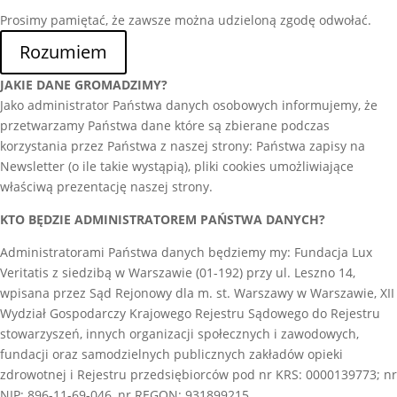
Prosimy pamiętać, że zawsze można udzieloną zgodę odwołać.
Rozumiem
JAKIE DANE GROMADZIMY?
Jako administrator Państwa danych osobowych informujemy, że
przetwarzamy Państwa dane które są zbierane podczas
korzystania przez Państwa z naszej strony: Państwa zapisy na
Newsletter (o ile takie wystąpią), pliki cookies umożliwiające
właściwą prezentację naszej strony.
KTO BĘDZIE ADMINISTRATOREM PAŃSTWA DANYCH?
Administratorami Państwa danych będziemy my: Fundacja Lux
Veritatis z siedzibą w Warszawie (01-192) przy ul. Leszno 14,
wpisana przez Sąd Rejonowy dla m. st. Warszawy w Warszawie, XII
Wydział Gospodarczy Krajowego Rejestru Sądowego do Rejestru
stowarzyszeń, innych organizacji społecznych i zawodowych,
fundacji oraz samodzielnych publicznych zakładów opieki
zdrowotnej i Rejestru przedsiębiorców pod nr KRS: 0000139773; nr
NIP: 896-11-69-046, nr REGON: 931899215