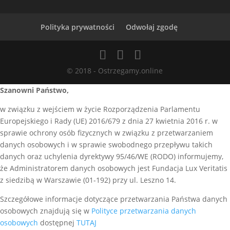
Polityka prywatności
Odwołaj zgodę
© 2018 - Ostrzegamy.online
Szanowni Państwo,
w związku z wejściem w życie Rozporządzenia Parlamentu
Europejskiego i Rady (UE) 2016/679 z dnia 27 kwietnia 2016 r. w
sprawie ochrony osób fizycznych w związku z przetwarzaniem
danych osobowych i w sprawie swobodnego przepływu takich
danych oraz uchylenia dyrektywy 95/46/WE (RODO) informujemy,
że Administratorem danych osobowych jest Fundacja Lux Veritatis
z siedzibą w Warszawie (01-192) przy ul. Leszno 14.
Szczegółowe informacje dotyczące przetwarzania Państwa danych
osobowych znajdują się w
Polityce przetwarzania danych
osobowych
dostępnej
TUTAJ