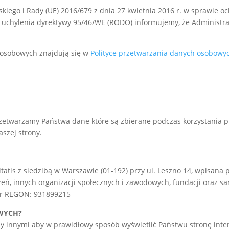
kiego i Rady (UE) 2016/679 z dnia 27 kwietnia 2016 r. w sprawie 
uchylenia dyrektywy 95/46/WE (RODO) informujemy, że Administrat
 osobowych znajdują się w
Polityce przetwarzania danych osobowy
etwarzamy Państwa dane które są zbierane podczas korzystania prz
aszej strony.
tis z siedzibą w Warszawie (01-192) przy ul. Leszno 14, wpisana 
ń, innych organizacji społecznych i zawodowych, fundacji oraz sa
 nr REGON: 931899215
WYCH?
zy innymi aby w prawidłowy sposób wyświetlić Państwu stronę inte