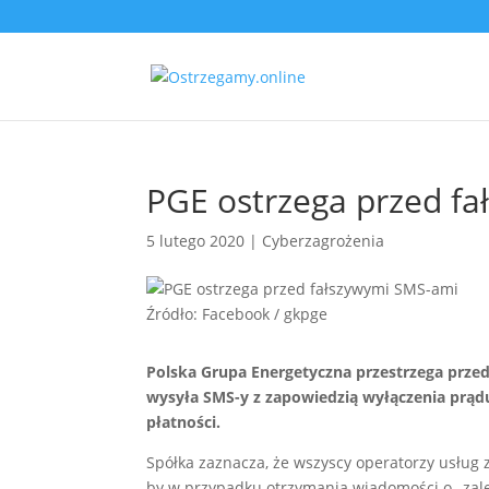
PGE ostrzega przed f
5 lutego 2020
|
Cyberzagrożenia
Źródło: Facebook / gkpge
Polska Grupa Energetyczna przestrzega prze
wysyła SMS-y z zapowiedzią wyłączenia prąd
płatności.
Spółka zaznacza, że wszyscy operatorzy usług
by w przypadku otrzymania wiadomości o „zale