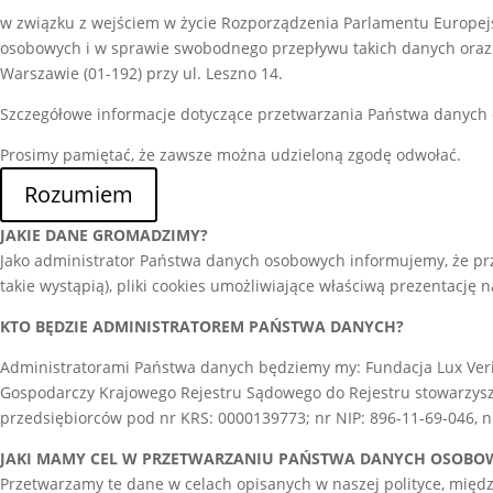
w związku z wejściem w życie Rozporządzenia Parlamentu Europejs
osobowych i w sprawie swobodnego przepływu takich danych oraz 
Warszawie (01-192) przy ul. Leszno 14.
Szczegółowe informacje dotyczące przetwarzania Państwa danych
Prosimy pamiętać, że zawsze można udzieloną zgodę odwołać.
Rozumiem
JAKIE DANE GROMADZIMY?
Jako administrator Państwa danych osobowych informujemy, że prz
takie wystąpią), pliki cookies umożliwiające właściwą prezentację n
KTO BĘDZIE ADMINISTRATOREM PAŃSTWA DANYCH?
Administratorami Państwa danych będziemy my: Fundacja Lux Verita
Gospodarczy Krajowego Rejestru Sądowego do Rejestru stowarzysze
przedsiębiorców pod nr KRS: 0000139773; nr NIP: 896-11-69-046,
JAKI MAMY CEL W PRZETWARZANIU PAŃSTWA DANYCH OSOBO
Przetwarzamy te dane w celach opisanych w naszej polityce, międ