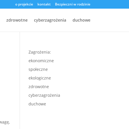
o projekcie
kontakt
Bezpieczni w rodzinie
zdrowotne
cyberzagrożenia
duchowe
Zagrożenia:
ekonomiczne
społeczne
ekologiczne
zdrowotne
cyberzagrożenia
duchowe
wagę,