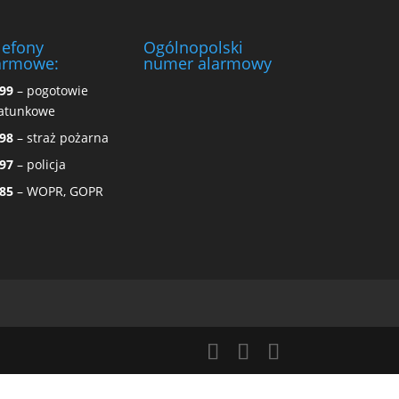
lefony
Ogólnopolski
armowe:
numer alarmowy
99
– pogotowie
atunkowe
98
– straż pożarna
97
– policja
85
– WOPR, GOPR