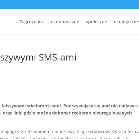
Zagrożenia:
ekonomiczne
społeczne
ekologiczne
ałszywymi SMS-ami
d fałszywymi wiadomościami. Podszywający się pod nią nadawca
u oraz link, gdzie można dokonać rzekomo nieuregulowanych
 zmagają się z działaniem nieuczciwych sprzedawców. Zwraca też u
głej zapłacie” zachować szczególną ostrożność oraz przekazać