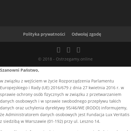
Polityka prywatności
Odwołaj zgodę
© 2018 - Ostrzegamy.online
Szanowni Państwo,
w związku z wejściem w życie Rozporządzenia Parlamentu
Europejskiego i Rady (UE) 2016/679 z dnia 27 kwietnia 2016 r. w
sprawie ochrony osób fizycznych w związku z przetwarzaniem
danych osobowych i w sprawie swobodnego przepływu takich
danych oraz uchylenia dyrektywy 95/46/WE (RODO) informujemy,
że Administratorem danych osobowych jest Fundacja Lux Veritatis
z siedzibą w Warszawie (01-192) przy ul. Leszno 14.