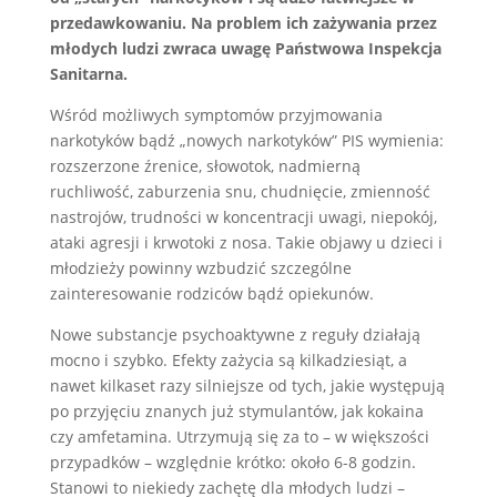
przedawkowaniu. Na problem ich zażywania przez
młodych ludzi zwraca uwagę Państwowa Inspekcja
Sanitarna.
Wśród możliwych symptomów przyjmowania
narkotyków bądź „nowych narkotyków” PIS wymienia:
rozszerzone źrenice, słowotok, nadmierną
ruchliwość, zaburzenia snu, chudnięcie, zmienność
nastrojów, trudności w koncentracji uwagi, niepokój,
ataki agresji i krwotoki z nosa. Takie objawy u dzieci i
młodzieży powinny wzbudzić szczególne
zainteresowanie rodziców bądź opiekunów.
Nowe substancje psychoaktywne z reguły działają
mocno i szybko. Efekty zażycia są kilkadziesiąt, a
nawet kilkaset razy silniejsze od tych, jakie występują
po przyjęciu znanych już stymulantów, jak kokaina
czy amfetamina. Utrzymują się za to – w większości
przypadków – względnie krótko: około 6-8 godzin.
Stanowi to niekiedy zachętę dla młodych ludzi –