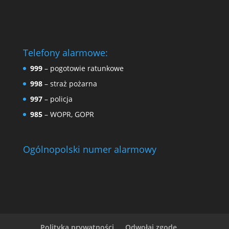
Telefony alarmowe:
999
– pogotowie ratunkowe
998
– straż pożarna
997
– policja
985
– WOPR, GOPR
Ogólnopolski numer alarmowy
Polityka prywatności
Odwołaj zgodę