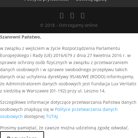
© 2018 - Ostrzegamy.online
Szanowni Państwo,
w związku z wejściem w życie Rozporządzenia Parlamentu
Europejskiego i Rady (UE) 2016/679 z dnia 27 kwietnia 2016 r. w
sprawie ochrony osób fizycznych w związku z przetwarzaniem
danych osobowych i w sprawie swobodnego przepływu takich
danych oraz uchylenia dyrektywy 95/46/WE (RODO) informujemy,
że Administratorem danych osobowych jest Fundacja Lux Veritatis
z siedzibą w Warszawie (01-192) przy ul. Leszno 14.
Szczegółowe informacje dotyczące przetwarzania Państwa danych
osobowych znajdują się w
Polityce przetwarzania danych
osobowych
dostępnej
TUTAJ
Prosimy pamiętać, że zawsze można udzieloną zgodę odwołać.