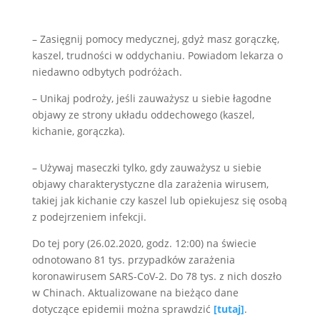
– Zasięgnij pomocy medycznej, gdyż masz gorączkę,
kaszel, trudności w oddychaniu. Powiadom lekarza o
niedawno odbytych podróżach.
– Unikaj podroży, jeśli zauważysz u siebie łagodne
objawy ze strony układu oddechowego (kaszel,
kichanie, gorączka).
– Używaj maseczki tylko, gdy zauważysz u siebie
objawy charakterystyczne dla zarażenia wirusem,
takiej jak kichanie czy kaszel lub opiekujesz się osobą
z podejrzeniem infekcji.
Do tej pory (26.02.2020, godz. 12:00) na świecie
odnotowano 81 tys. przypadków zarażenia
koronawirusem SARS-CoV-2. Do 78 tys. z nich doszło
w Chinach. Aktualizowane na bieżąco dane
dotyczące epidemii można sprawdzić
[tutaj]
.