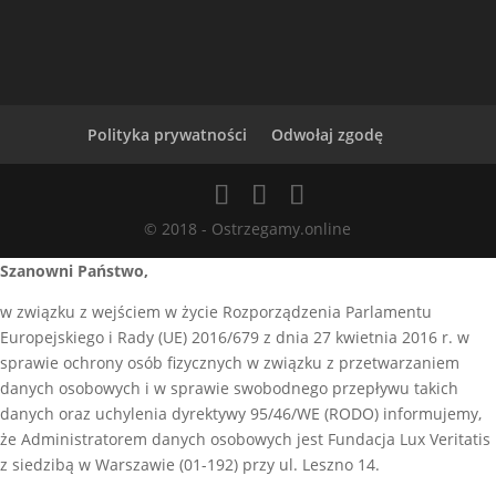
Polityka prywatności
Odwołaj zgodę
© 2018 - Ostrzegamy.online
Szanowni Państwo,
w związku z wejściem w życie Rozporządzenia Parlamentu
Europejskiego i Rady (UE) 2016/679 z dnia 27 kwietnia 2016 r. w
sprawie ochrony osób fizycznych w związku z przetwarzaniem
danych osobowych i w sprawie swobodnego przepływu takich
danych oraz uchylenia dyrektywy 95/46/WE (RODO) informujemy,
że Administratorem danych osobowych jest Fundacja Lux Veritatis
z siedzibą w Warszawie (01-192) przy ul. Leszno 14.