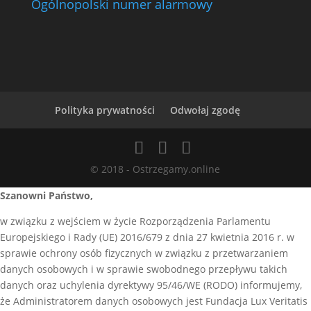
Ogólnopolski numer alarmowy
Polityka prywatności
Odwołaj zgodę
© 2018 - Ostrzegamy.online
Szanowni Państwo,
w związku z wejściem w życie Rozporządzenia Parlamentu
Europejskiego i Rady (UE) 2016/679 z dnia 27 kwietnia 2016 r. w
sprawie ochrony osób fizycznych w związku z przetwarzaniem
danych osobowych i w sprawie swobodnego przepływu takich
danych oraz uchylenia dyrektywy 95/46/WE (RODO) informujemy,
że Administratorem danych osobowych jest Fundacja Lux Veritatis