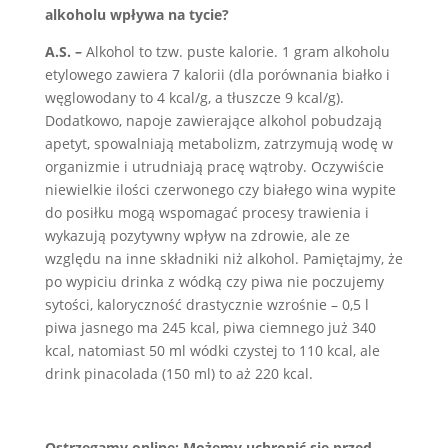
alkoholu wpływa na tycie?
A.S. –
Alkohol to tzw. puste kalorie. 1 gram alkoholu
etylowego zawiera 7 kalorii (dla porównania białko i
węglowodany to 4 kcal/g, a tłuszcze 9 kcal/g).
Dodatkowo, napoje zawierające alkohol pobudzają
apetyt, spowalniają metabolizm, zatrzymują wodę w
organizmie i utrudniają pracę wątroby. Oczywiście
niewielkie ilości czerwonego czy białego wina wypite
do posiłku mogą wspomagać procesy trawienia i
wykazują pozytywny wpływ na zdrowie, ale ze
względu na inne składniki niż alkohol. Pamiętajmy, że
po wypiciu drinka z wódką czy piwa nie poczujemy
sytości, kaloryczność drastycznie wzrośnie – 0,5 l
piwa jasnego ma 245 kcal, piwa ciemnego już 340
kcal, natomiast 50 ml wódki czystej to 110 kcal, ale
drink pinacolada (150 ml) to aż 220 kcal.
Ostrzegamy.online:
Możemy uchronić się przed