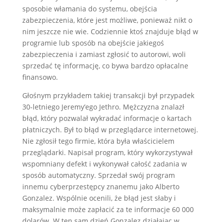
sposobie włamania do systemu, obejścia
zabezpieczenia, które jest możliwe, ponieważ nikt o
nim jeszcze nie wie. Codziennie ktoś znajduje błąd w
programie lub sposób na obejście jakiegoś
zabezpieczenia i zamiast zgłosić to autorowi, woli
sprzedać tę informację, co bywa bardzo opłacalne
finansowo.
Głośnym przykładem takiej transakcji był przypadek
30-letniego Jeremy’ego Jethro. Mężczyzna znalazł
błąd, który pozwalał wykradać informacje o kartach
płatniczych. Był to błąd w przeglądarce internetowej.
Nie zgłosił tego firmie, która była właścicielem
przeglądarki. Napisał program, który wykorzystywał
wspomniany defekt i wykonywał całość zadania w
sposób automatyczny. Sprzedał swój program
innemu cyberprzestępcy znanemu jako Alberto
Gonzalez. Wspólnie ocenili, że błąd jest słaby i
maksymalnie może zapłacić za te informacje 60 000
dolarów. W ten sam dzień Gonzalez działając w