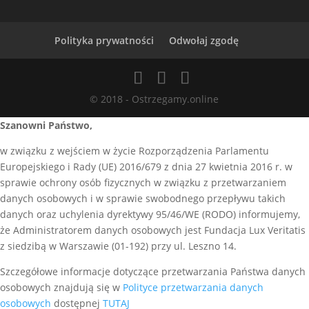
Polityka prywatności
Odwołaj zgodę
© 2018 - Ostrzegamy.online
Szanowni Państwo,
w związku z wejściem w życie Rozporządzenia Parlamentu
Europejskiego i Rady (UE) 2016/679 z dnia 27 kwietnia 2016 r. w
sprawie ochrony osób fizycznych w związku z przetwarzaniem
danych osobowych i w sprawie swobodnego przepływu takich
danych oraz uchylenia dyrektywy 95/46/WE (RODO) informujemy,
że Administratorem danych osobowych jest Fundacja Lux Veritatis
z siedzibą w Warszawie (01-192) przy ul. Leszno 14.
Szczegółowe informacje dotyczące przetwarzania Państwa danych
osobowych znajdują się w
Polityce przetwarzania danych
osobowych
dostępnej
TUTAJ