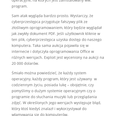
operacyjne, na których jest zainstalowany ww.
program.
Sam atak wygląda bardzo prosto. Wystarczy, że
cyberprzestępca przygotuje fałszywy plik ze
złośliwym oprogramowaniem, który będzie wyglądał
jak zwykły dokument PDF. Jeśli użytkownik kliknie w
ten plik, cyberprzestępca uzyska dostęp do naszego
komputera. Taka sama aukcja pojawiła się w
internecie i dotyczyła oprogramowania Office w
różnych wersjach. Exploit jest wyceniony na aukcji na
20 000 dolarów.
Śmiało można powiedzieć, że każdy system
operacyjny, każdy program, który jest używany w
codziennym życiu, posiada lukę – obojętnie, czy
pomyślimy o dużym systemie operacyjnym czy o
programie do słuchania muzyki lub przeglądania
zdjęć. W określonych jego wersjach występuje błąd,
który ktoś kiedyś znalazł i wykorzystywał do
włamywania się do komputerów.