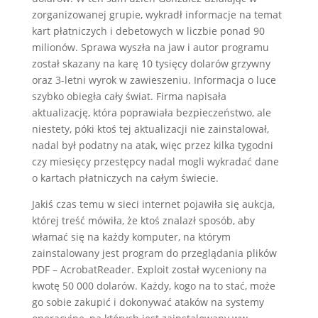
zorganizowanej grupie, wykradł informacje na temat
kart płatniczych i debetowych w liczbie ponad 90
milionów. Sprawa wyszła na jaw i autor programu
został skazany na karę 10 tysięcy dolarów grzywny
oraz 3-letni wyrok w zawieszeniu. Informacja o luce
szybko obiegła cały świat. Firma napisała
aktualizację, która poprawiała bezpieczeństwo, ale
niestety, póki ktoś tej aktualizacji nie zainstalował,
nadal był podatny na atak, więc przez kilka tygodni
czy miesięcy przestępcy nadal mogli wykradać dane
o kartach płatniczych na całym świecie.
Jakiś czas temu w sieci internet pojawiła się aukcja,
której treść mówiła, że ktoś znalazł sposób, aby
włamać się na każdy komputer, na którym
zainstalowany jest program do przeglądania plików
PDF – AcrobatReader. Exploit został wyceniony na
kwotę 50 000 dolarów. Każdy, kogo na to stać, może
go sobie zakupić i dokonywać ataków na systemy