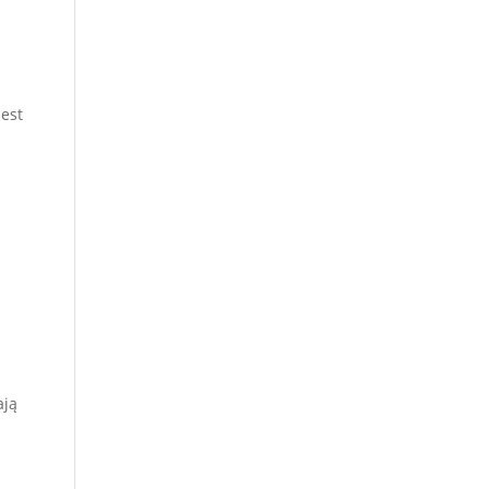
est
ają