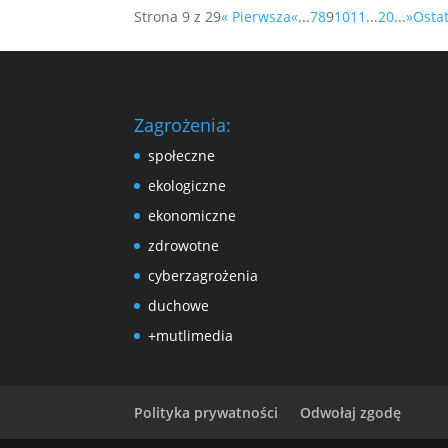
Strona 9 z 29
« Pierwsza
«
...
7
8
9
10
11
...
20
...
»
Ostat
Zagrożenia:
społeczne
ekologiczne
ekonomiczne
zdrowotne
cyberzagrożenia
duchowe
+mutlimedia
Polityka prywatności
Odwołaj zgodę