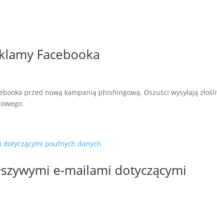
eklamy Facebooka
cebooka przed nową kampanią phishingową. Oszuści wysyłają złośl
ciowego.
łszywymi e-mailami dotyczącymi