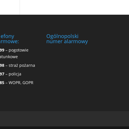
lefony
Ogólnopolski
armowe:
numer alarmowy
99
– pogotowie
atunkowe
98
– straż pożarna
97
– policja
85
– WOPR, GOPR