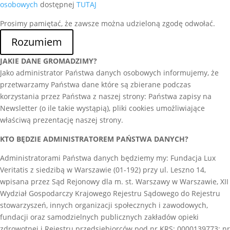
osobowych
dostępnej
TUTAJ
Prosimy pamiętać, że zawsze można udzieloną zgodę odwołać.
Rozumiem
JAKIE DANE GROMADZIMY?
Jako administrator Państwa danych osobowych informujemy, że
przetwarzamy Państwa dane które są zbierane podczas
korzystania przez Państwa z naszej strony: Państwa zapisy na
Newsletter (o ile takie wystąpią), pliki cookies umożliwiające
właściwą prezentację naszej strony.
KTO BĘDZIE ADMINISTRATOREM PAŃSTWA DANYCH?
Administratorami Państwa danych będziemy my: Fundacja Lux
Veritatis z siedzibą w Warszawie (01-192) przy ul. Leszno 14,
wpisana przez Sąd Rejonowy dla m. st. Warszawy w Warszawie, XII
Wydział Gospodarczy Krajowego Rejestru Sądowego do Rejestru
stowarzyszeń, innych organizacji społecznych i zawodowych,
fundacji oraz samodzielnych publicznych zakładów opieki
zdrowotnej i Rejestru przedsiębiorców pod nr KRS: 0000139773; nr