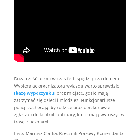
Duża część uczniów czas ferii spędzi poza domem.
Wybierając organizatora wyjazdu warto sprawdzić
[bazę wypoczynku]
oraz miejsce, gdzie mają
zatrzymać się dzieci i młodzież. Funkcjonariusze
policji zachęcają, by rodzice oraz opiekunowie
zgłaszali do kontroli autokary, które mają wyruszyć w
trasę z uczniami.
Insp. Mariusz Ciarka, Rzecznik Prasowy Komendanta