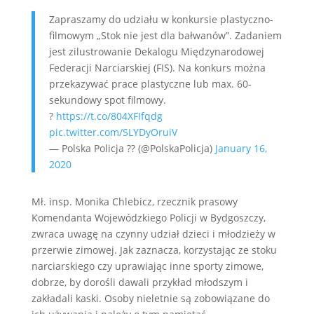
Zapraszamy do udziału w konkursie plastyczno-
filmowym „Stok nie jest dla bałwanów”. Zadaniem
jest zilustrowanie Dekalogu Międzynarodowej
Federacji Narciarskiej (FIS). Na konkurs można
przekazywać prace plastyczne lub max. 60-
sekundowy spot filmowy.
?
https://t.co/804XFIfqdg
pic.twitter.com/SLYDyOruiV
— Polska Policja ?? (@PolskaPolicja)
January 16,
2020
Mł. insp. Monika Chlebicz, rzecznik prasowy
Komendanta Wojewódzkiego Policji w Bydgoszczy,
zwraca uwagę na czynny udział dzieci i młodzieży w
przerwie zimowej. Jak zaznacza, korzystając ze stoku
narciarskiego czy uprawiając inne sporty zimowe,
dobrze, by dorośli dawali przykład młodszym i
zakładali kaski. Osoby nieletnie są zobowiązane do