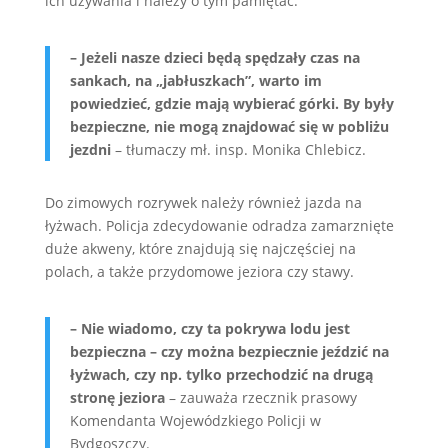
ich używania i należy o tym pamiętać.
– Jeżeli nasze dzieci będą spędzały czas na
sankach, na „jabłuszkach”, warto im
powiedzieć, gdzie mają wybierać górki. By były
bezpieczne, nie mogą znajdować się w pobliżu
jezdni
– tłumaczy mł. insp. Monika Chlebicz.
Do zimowych rozrywek należy również jazda na
łyżwach. Policja zdecydowanie odradza zamarznięte
duże akweny, które znajdują się najczęściej na
polach, a także przydomowe jeziora czy stawy.
– Nie wiadomo, czy ta pokrywa lodu jest
bezpieczna – czy można bezpiecznie jeździć na
łyżwach, czy np. tylko przechodzić na drugą
stronę jeziora
– zauważa rzecznik prasowy
Komendanta Wojewódzkiego Policji w
Bydgoszczy.